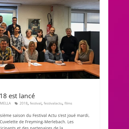
18 est lancé
,
,
,
 AMELLA
2018
festival
festivalactu
films
sième saison du Festival Actu s’est joué mardi,
e Cuvelette de Freyming-Merlebach. Les
icipants et des partenaires de la…