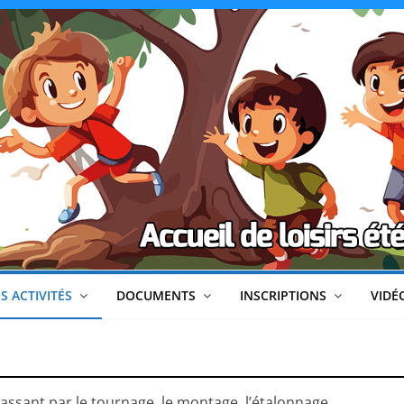
CLéA
–
Collectif
pour
les
Loisirs,
S ACTIVITÉS
DOCUMENTS
INSCRIPTIONS
VIDÉ
l'éducation
n passant par le tournage, le montage, l’étalonnage …