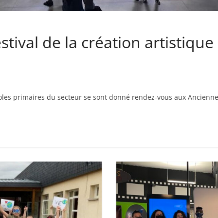
s
,
é
estival de la création artistique
d
u
c
a
oles primaires du secteur se sont donné rendez-vous aux Anciennes
t
i
o
n
e
t
A
n
i