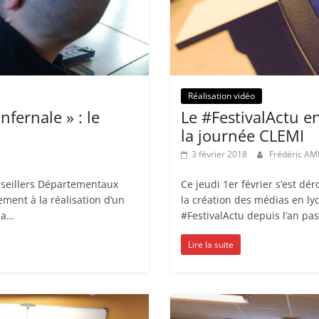
Réalisation vidéo
nfernale » : le
Le #FestivalActu 
la journée CLEMI
3 février 2018
Frédéric A
nseillers Départementaux
Ce jeudi 1er février s’est dé
ment à la réalisation d’un
la création des médias en ly
la…
#FestivalActu depuis l’an pa
Lire la suite