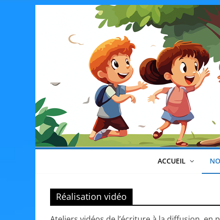
Skip
to
content
ACCUEIL
NO
Réalisation vidéo
Ateliers vidéos de l’écriture à la diffusion, e