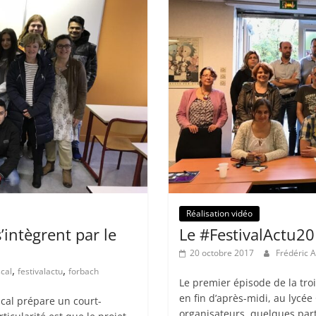
Réalisation vidéo
’intègrent par le
Le #FestivalActu20
20 octobre 2017
Frédéric
,
,
scal
festivalactu
forbach
Le premier épisode de la troi
en fin d’après-midi, au lycé
scal prépare un court-
organisateurs, quelques part