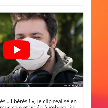
… libérés ! », le clip réalisé en
 musicale et vidéo à Behren-lès-