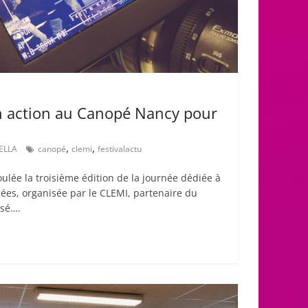
en action au Canopé Nancy pour
,
,
MELLA
canopé
clemi
festivalactu
roulée la troisième édition de la journée dédiée à
cées, organisée par le CLEMI, partenaire du
ssé….