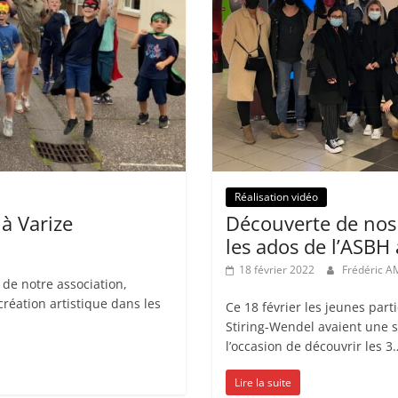
m
a
t
i
o
n
à
p
Réalisation vidéo
a
 à Varize
Découverte de nos 
r
les ados de l’ASBH
t
18 février 2022
Frédéric 
de notre association,
i
création artistique dans les
Ce 18 février les jeunes parti
r
Stiring-Wendel avaient une 
d
l’occasion de découvrir les 3
e
Lire la suite
3