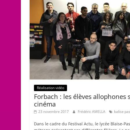
Réalisation vidéo
Forbach : les élèves allophones s
cinéma
23 novembre 2017
Frédéric AMELLA
balise pa
Dans le cadre du Festival Actu, le lycée Blaise-Pa