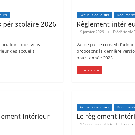
et
eurs
Accueils de loisirs
Document
l'Animation
s périscolaire 2026
Règlement intérieu
9 janvier 2026
Frédéric AM
–
ssociation, nous vous
Validé par le conseil d’admin
ieur des accueils
proposons la dernière versio
Stiring-
pour l’année 2026.
Wendel
Lire la suite
L
o
i
Accueils de loisirs
Document
lement intérieur
Le règlement intéri
s
i
17 décembre 2024
Frédéri
r