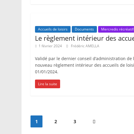
Accueils de loisirs
Documents
Mercredis récréatif
Le règlement intérieur des accue
1 février 2024
Frédéric AMELLA
Validé par le dernier conseil d’administration de l
nouveau règlement intérieur des accueils de lois
01/01/2024.
Lire la suite
Pagination
1
2
3
des