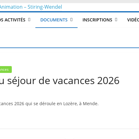
CLéA
S ACTIVITÉS
DOCUMENTS
INSCRIPTIONS
VIDÉ
–
Collectif
pour
ances
u séjour de vacances 2026
les
Loisirs,
acances 2026 qui se déroule en Lozère, à Mende.
l'éducation