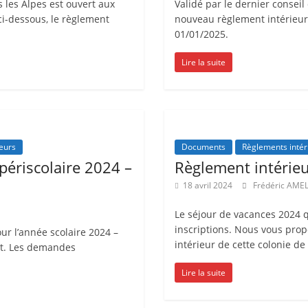
 les Alpes est ouvert aux
Validé par le dernier conseil 
s
ci-dessous, le règlement
nouveau règlement intérieur 
,
01/01/2025.
é
Lire la suite
d
u
c
a
t
eurs
Documents
Règlements intér
 périscolaire 2024 –
Règlement intérie
i
o
18 avril 2024
Frédéric AME
n
Le séjour de vacances 2024 q
e
inscriptions. Nous vous prop
our l’année scolaire 2024 –
t
intérieur de cette colonie de
nt. Les demandes
A
Lire la suite
n
i