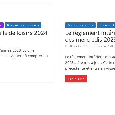
m
a
t
s
Règlements intérieurs
Accueils de loisirs
Document
i
ils de loisirs 2024
Le règlement intéri
o
des mercredis 202
n
10 août 2023
Frédéric AME
à
’année 2023, voici le
p
irs, en vigueur à compter du
Le règlement intérieur des ac
a
2023 a été mis à jour. Cette 
précédente et entre en vigu
r
t
Lire la suite
i
r
d
e
3