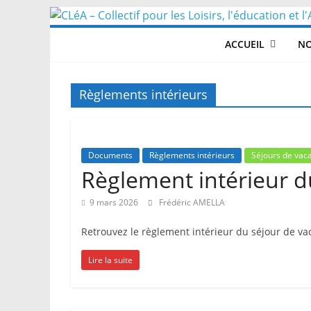
Skip
to
ACCUEIL
NO
content
Règlements intérieurs
Documents
Règlements intérieurs
Séjours de vac
Règlement intérieur d
9 mars 2026
Frédéric AMELLA
Retrouvez le règlement intérieur du séjour de v
Lire la suite