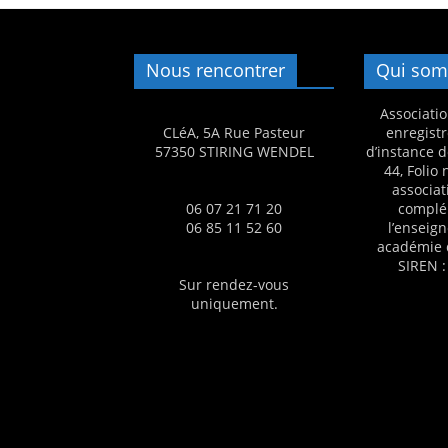
a
n
Nous rencontrer
Qui som
s
a
Associatio
v
CLéA, 5A Rue Pasteur
enregistr
57350 STIRING WENDEL
d’instance d
e
44, Folio
c
associat
06 07 21 71 20
complé
l
06 85 11 52 60
l’enseig
e
académie 
SIREN :
C
Sur rendez-vous
L
uniquement.
é
A
!