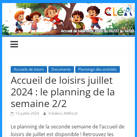
Skip
CLéA
to
content
–
Collectif
pour
Accueils de loisirs
Documents
Plannings des activités
Accueil de loisirs juillet
les
2024 : le planning de la
Loisirs,
semaine 2/2
13 juillet 2024
Frédéric AMELLA
l'éducation
Le planning de la seconde semaine de l’accueil de
loisirs de juillet est disponible ! Retrouvez les