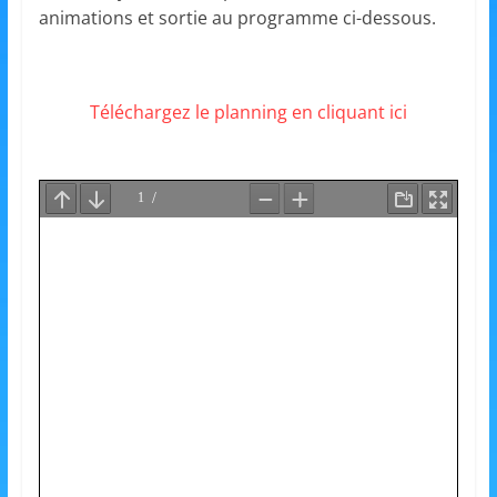
et
animations et sortie au programme ci-dessous.
l'Animation
Téléchargez le planning en cliquant ici
–
Stiring-
Wendel
L
o
i
s
i
r