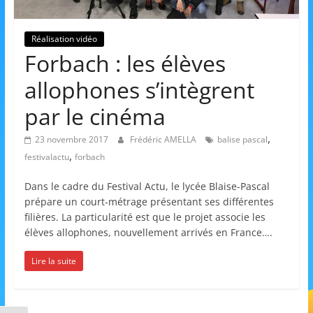
et
l'Animation
Réalisation vidéo
Forbach : les élèves
–
allophones s’intègrent
par le cinéma
Stiring-
,
23 novembre 2017
Frédéric AMELLA
balise pascal
,
festivalactu
forbach
Wendel
Dans le cadre du Festival Actu, le lycée Blaise-Pascal
prépare un court-métrage présentant ses différentes
L
filières. La particularité est que le projet associe les
o
élèves allophones, nouvellement arrivés en France….
i
Lire la suite
s
i
r