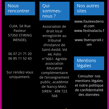
m
Nous
Qui
Nos autres
rencontrer
sommes-
sites
a
nous ?
t
www.fouleesdeno
i
CLéA, 5A Rue
el.com
Association de
Pasteur
www.festivalactu.f
droit local
o
57350 STIRING
r
enregistrée au
n
WENDEL
www.9sensprod.c
tribunal
om
d’instance de
à
Saint-Avold, Vol
p
06 07 21 71 20
44, Folio
06 85 11 52 60
n°3061. Agréée
a
Mentions
association
légales
r
éducative
Sur rendez-vous
t
complémentaire
Consulter nos
uniquement.
de l’enseignement
i
mentions légales
public, académie
et notre politique
r
de Nancy-Metz.
de confidentialité
SIREN : 498 723
d
des données
568
e
3