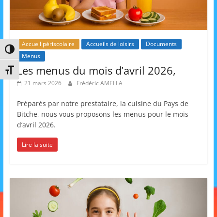
Accueil périscolaire
Accueils de loisirs
Documents
Passer en contraste élevé
Menus
Les menus du mois d’avril 2026,
Changer la taille de la police
21 mars 2026
Frédéric AMELLA
Préparés par notre prestataire, la cuisine du Pays de
Bitche, nous vous proposons les menus pour le mois
d’avril 2026.
Lire la suite