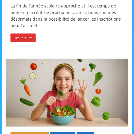
a
La fin de l’année scolaire approche et il est temps de
penser à la rentrée prochaine … ainsi, nous sommes
n
désormais dans la possibilité de lancer les inscriptions
s
pour l’accueil…
a
Lire la suite
v
e
c
l
e
C
L
é
A
!