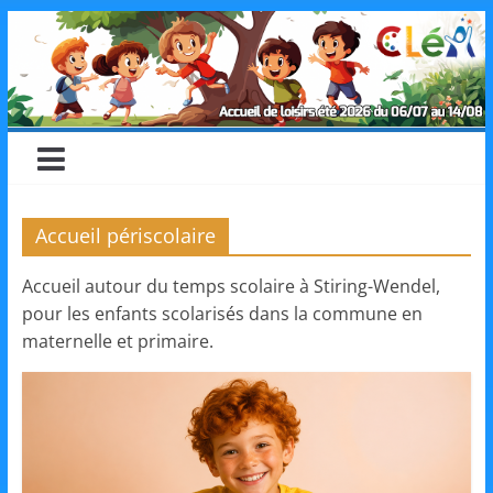
Skip
CLéA
to
content
–
Collectif
pour
Accueil périscolaire
Accueil autour du temps scolaire à Stiring-Wendel,
les
pour les enfants scolarisés dans la commune en
maternelle et primaire.
Loisirs,
l'éducation