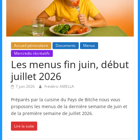
et
l'Animation
–
Accueil périscolaire
Documents
Menus
Mercredis récréatifs
Stiring-
Les menus fin juin, début
juillet 2026
Wendel
7 juin 2026
Frédéric AMELLA
L
Préparés par la cuisine du Pays de Bitche nous vous
o
proposons les menus de la dernière semaine de juin et
i
de la première semaine de juillet 2026.
s
Lire la suite
i
r