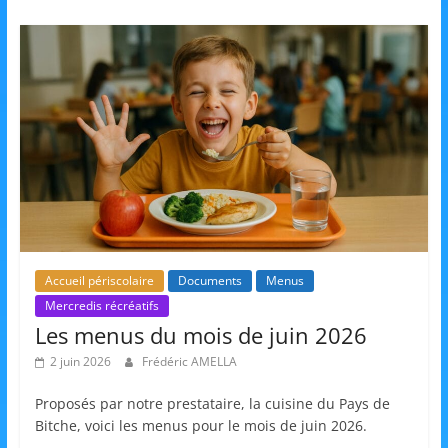
s
,
é
d
u
c
a
t
i
o
Accueil périscolaire
Documents
Menus
n
Mercredis récréatifs
e
Les menus du mois de juin 2026
t
2 juin 2026
Frédéric AMELLA
A
Proposés par notre prestataire, la cuisine du Pays de
n
Bitche, voici les menus pour le mois de juin 2026.
i