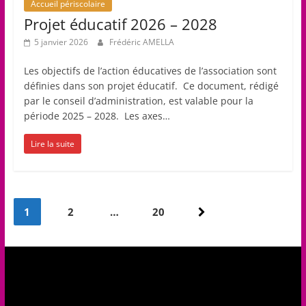
Accueil périscolaire
Projet éducatif 2026 – 2028
5 janvier 2026
Frédéric AMELLA
Les objectifs de l’action éducatives de l’association sont
définies dans son projet éducatif. Ce document, rédigé
par le conseil d’administration, est valable pour la
période 2025 – 2028. Les axes…
Lire la suite
Pagination
1
2
…
20
des
publications