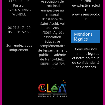
CLéA, 5A Rue
el.com
Association de
Pasteur
www.festivalactu.f
droit local
57350 STIRING
r
enregistrée au
WENDEL
www.9sensprod.c
tribunal
om
d’instance de
Saint-Avold, Vol
06 07 21 71 20
44, Folio
06 85 11 52 60
n°3061. Agréée
Mentions
association
légales
éducative
Sur rendez-vous
complémentaire
Consulter nos
uniquement.
de l’enseignement
mentions légales
public, académie
et notre politique
de Nancy-Metz.
de confidentialité
SIREN : 498 723
des données
568