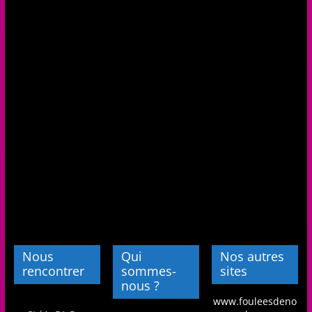
Nous
Qui
Nos autres
rencontrer
sommes-
sites
nous ?
www.fouleesdeno