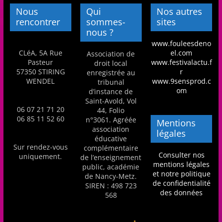
m
Nous
Qui
Nos autres
rencontrer
sommes-
sites
a
nous ?
t
www.fouleesdeno
i
CLéA, 5A Rue
el.com
Association de
Pasteur
www.festivalactu.f
droit local
o
57350 STIRING
r
enregistrée au
n
WENDEL
www.9sensprod.c
tribunal
om
d’instance de
à
Saint-Avold, Vol
p
06 07 21 71 20
44, Folio
06 85 11 52 60
n°3061. Agréée
a
Mentions
association
légales
r
éducative
Sur rendez-vous
t
complémentaire
Consulter nos
uniquement.
de l’enseignement
i
mentions légales
public, académie
et notre politique
r
de Nancy-Metz.
de confidentialité
SIREN : 498 723
d
des données
568
e
3