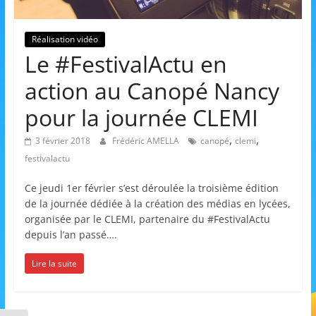
et
l'Animation
Réalisation vidéo
Le #FestivalActu en
–
action au Canopé Nancy
pour la journée CLEMI
Stiring-
,
,
3 février 2018
Frédéric AMELLA
canopé
clemi
festivalactu
Wendel
Ce jeudi 1er février s’est déroulée la troisième édition
de la journée dédiée à la création des médias en lycées,
L
organisée par le CLEMI, partenaire du #FestivalActu
o
depuis l’an passé….
i
Lire la suite
s
i
r