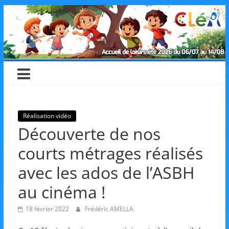
Skip
CLéA
to
content
–
Collectif
pour
Réalisation vidéo
Découverte de nos
les
courts métrages réalisés
Loisirs,
avec les ados de l’ASBH
au cinéma !
l'éducation
18 février 2022
Frédéric AMELLA