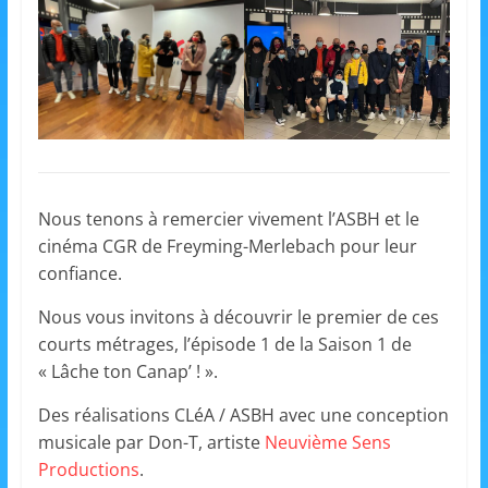
s
,
é
d
u
c
a
Nous tenons à remercier vivement l’ASBH et le
t
cinéma CGR de Freyming-Merlebach pour leur
i
confiance.
o
Nous vous invitons à découvrir le premier de ces
n
courts métrages, l’épisode 1 de la Saison 1 de
e
« Lâche ton Canap’ ! ».
t
Des réalisations CLéA / ASBH avec une conception
A
musicale par Don-T, artiste
Neuvième Sens
n
Productio
ns
.
i