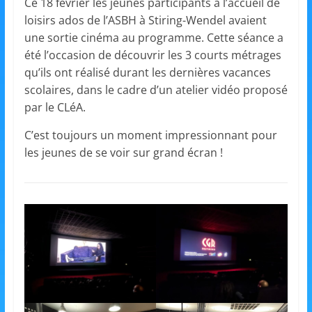
et
Ce 18 février les jeunes participants à l’accueil de
loisirs ados de l’ASBH à Stiring-Wendel avaient
une sortie cinéma au programme. Cette séance a
l'Animation
été l’occasion de découvrir les 3 courts métrages
qu’ils ont réalisé durant les dernières vacances
–
scolaires, dans le cadre d’un atelier vidéo proposé
par le CLéA.
Stiring-
C’est toujours un moment impressionnant pour
les jeunes de se voir sur grand écran !
Wendel
L
o
i
s
i
r