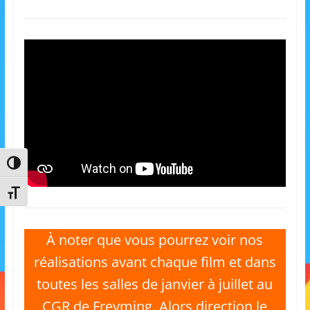
m
a
t
i
o
n
à
p
Passer en contraste élevé
a
r
Changer la taille de la police
t
i
À noter que vous pourrez voir nos
r
réalisations avant chaque film et dans
d
toutes les salles de janvier à juillet au
e
3
CGR de Freyming. Alors direction le