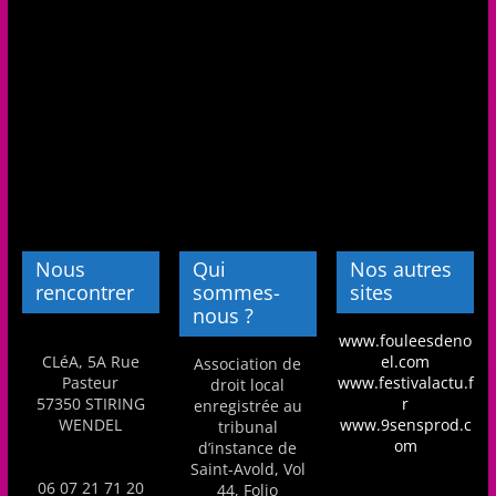
Nous
Qui
Nos autres
rencontrer
sommes-
sites
nous ?
www.fouleesdeno
CLéA, 5A Rue
el.com
Association de
Pasteur
www.festivalactu.f
droit local
57350 STIRING
r
enregistrée au
WENDEL
www.9sensprod.c
tribunal
om
d’instance de
Saint-Avold, Vol
06 07 21 71 20
44, Folio