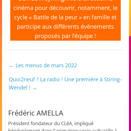
a
cinéma pour découvrir, notamment, le
n
cycle « Battle de la peur » en famille et
s
participe aux différents évènements
a
proposés par l’équipe !
v
e
c
l
←
Les menus de mars 2022
e
Quoi2neuf ? La radio ! Une première à Stiring-
C
Wendel !
→
L
é
A
Frédéric AMELLA
!
Président fondateur du CLéA, impliqué
bénévolement dans l'animation socio-culturelle à