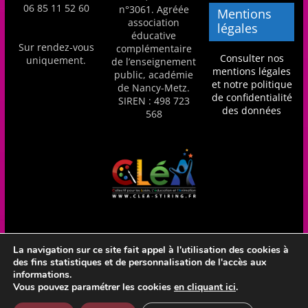
06 85 11 52 60
n°3061. Agréée
Mentions
association
légales
éducative
Sur rendez-vous
complémentaire
Consulter nos
uniquement.
de l’enseignement
mentions légales
public, académie
et notre politique
de Nancy-Metz.
de confidentialité
SIREN : 498 723
des données
568
La navigation sur ce site fait appel à l'utilisation des cookies à
des fins statistiques et de personnalisation de l'accès aux
Réalisation Frédéric Amella - CLéA Stiring-Wendel - Hébergé
informations.
en France par OVH
Vous pouvez paramétrer les cookies
en cliquant ici
.