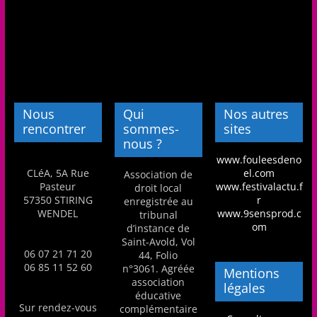
Nous
Qui
Nos autres
rencontrer
sommes-
sites
nous ?
www.fouleesdeno
CLéA, 5A Rue
el.com
Association de
Pasteur
www.festivalactu.f
droit local
57350 STIRING
r
enregistrée au
WENDEL
www.9sensprod.c
tribunal
om
d’instance de
Saint-Avold, Vol
06 07 21 71 20
44, Folio
06 85 11 52 60
n°3061. Agréée
Mentions
association
légales
éducative
Sur rendez-vous
complémentaire