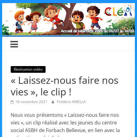
Skip
CLéA
to
content
–
Collectif
pour
Réalisation vidéo
« Laissez-nous faire nos
les
vies », le clip !
Loisirs,
18 novembre 2021
Frédéric AMELLA
Nous vous présentons « Laissez-nous faire nos
l'éducation
vies », un clip réalisé avec les jeunes du centre
social ASBH de Forbach Bellevue, en lien avec la