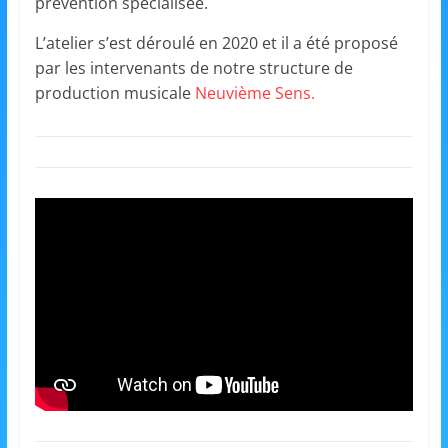
et
prévention spécialisée.
L’atelier s’est déroulé en 2020 et il a été proposé
l'Animation
par les intervenants de notre structure de
production musicale
Neuvième Sens.
–
Stiring-
Wendel
L
o
i
s
i
r