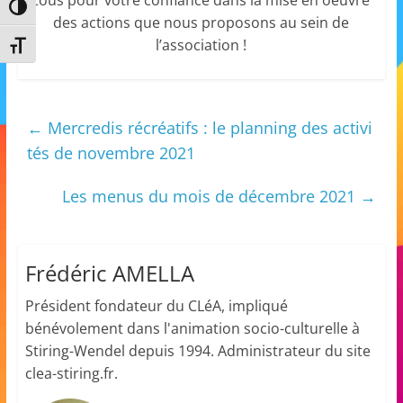
Passer en contraste élevé
m
des actions que nous proposons au sein de
a
l’association !
Changer la taille de la police
t
i
o
←
Mercredis récréatifs : le planning des activi
n
tés de novembre 2021
à
p
Les menus du mois de décembre 2021
→
a
r
Frédéric AMELLA
t
i
Président fondateur du CLéA, impliqué
r
bénévolement dans l'animation socio-culturelle à
d
Stiring-Wendel depuis 1994. Administrateur du site
e
clea-stiring.fr.
3