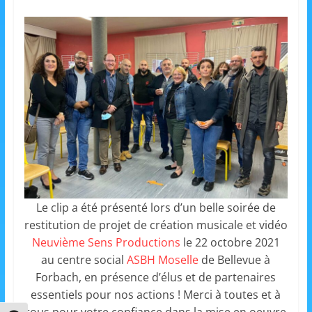
s
,
é
d
u
c
a
t
i
o
Le clip a été présenté lors d’un belle soirée de
n
restitution de projet de création musicale et vidéo
e
Neuvième Sens Productions
le 22 octobre 2021
t
au centre social
ASBH Moselle
de Bellevue à
A
Forbach, en présence d’élus et de partenaires
n
essentiels pour nos actions ! Merci à toutes et à
i
tous pour votre confiance dans la mise en oeuvre