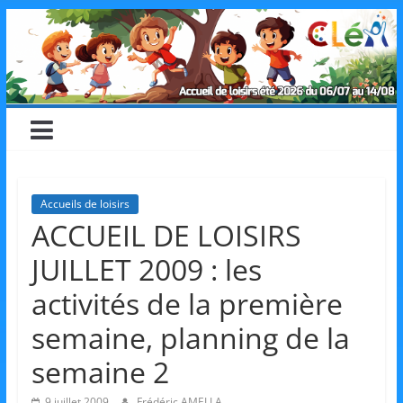
Skip
CLéA
to
content
–
Collectif
pour
Accueils de loisirs
ACCUEIL DE LOISIRS
les
JUILLET 2009 : les
Loisirs,
activités de la première
semaine, planning de la
l'éducation
semaine 2
9 juillet 2009
Frédéric AMELLA