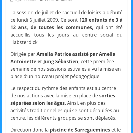
et
La session de juillet de l’accueil de loisirs a débuté
l'Animation
ce lundi 6 juillet 2009. Ce sont
120 enfants de 3 à
12 ans, de toutes les communes,
qui ont été
–
accueillis tous les jours au centre social du
Habsterdick.
Stiring-
Dirigée par
Amella Patrice assisté par Amella
Antoinette et Jung Sébastien
, cette première
semaine de nos sessions estivales a vu la mise en
Wendel
place d’un nouveau projet pédagogique.
Le respect du rythme des enfants est au centre
L
de nos actions avec la mise en place de
sorties
o
séparées selon les âges
. Ainsi, en plus des
i
activités traditionnelles qui se sont déroulées au
s
centre, les différents groupes se sont déplacés.
i
Direction donc la
piscine de Sarreguemines
et le
r