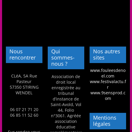
Nous
Qui
Nos autres
rencontrer
sommes-
sites
nous ?
www.fouleesdeno
CLéA, 5A Rue
el.com
Association de
Pasteur
www.festivalactu.f
droit local
57350 STIRING
r
enregistrée au
WENDEL
www.9sensprod.c
tribunal
om
d’instance de
Saint-Avold, Vol
06 07 21 71 20
44, Folio
06 85 11 52 60
n°3061. Agréée
Mentions
association
légales
éducative
Sur rendez-vous