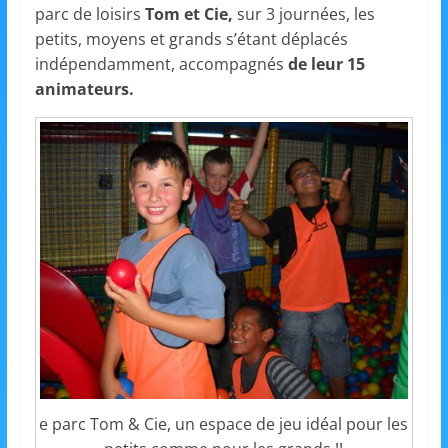
parc de loisirs
Tom et Cie,
sur 3 journées, les
s
petits, moyens et grands s’étant déplacés
,
indépendamment, accompagnés
de leur 15
é
animateurs.
d
u
c
a
t
i
o
n
e
t
A
n
e parc Tom & Cie, un espace de jeu idéal pour les
i