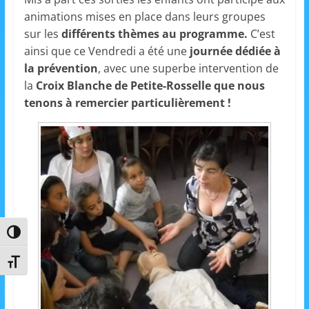
a
animations mises en place dans leurs groupes
n
sur les
différents thèmes au programme.
C’est
ainsi que ce Vendredi a été une
journée dédiée à
s
la prévention
, avec une superbe intervention de
a
la
Croix Blanche de Petite-Rosselle que nous
v
tenons à remercier particulièrement !
e
c
l
e
C
L
é
Passer en contraste élevé
A
!
Changer la taille de la police