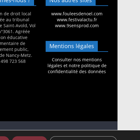
n de droit local
www.fouleesdenoel.com
ée au tribunal
www.festivalactu.fr
e Saint-Avold, Vol
www.9sensprod.com
 n°3061. Agréée
ion éducative
mentaire de
Mentions légales
nement public,
de Nancy-Metz.
Consulter nos mentions
 498 723 568
légales et notre politique de
confidentialité des données