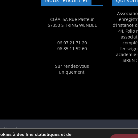
m
Associatio
a
CLéA, 5A Rue Pasteur
enregistr
t
57350 STIRING WENDEL
d’instance d
44, Folio
i
associat
o
06 07 21 71 20
complé
06 85 11 52 60
l’enseig
n
académie 
à
SIREN :
p
Sur rendez-vous
uniquement.
a
r
t
i
r
d
e
 - Hébergé en France par OVH
ookies à des fins statistiques et de
3