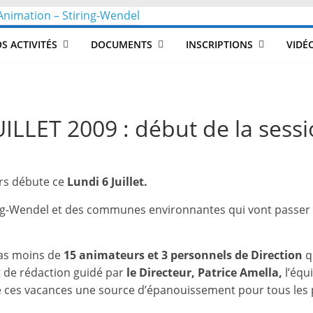
CLéA
S ACTIVITÉS
DOCUMENTS
INSCRIPTIONS
VIDÉ
–
Collectif
ILLET 2009 : début de la sessi
pour
sirs débute ce
Lundi 6 Juillet.
les
ing-Wendel et des communes environnantes qui vont passer
Loisirs,
as moins de
15 animateurs et 3 personnels de Direction
q
l'éducation
et de rédaction guidé par
le Directeur, Patrice Amella,
l’équ
e ces vacances une source d’épanouissement pour tous les p