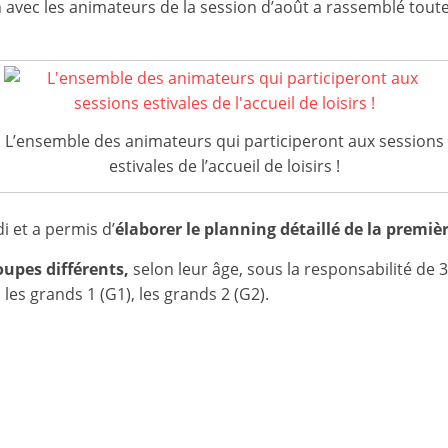
et
vec les animateurs de la session d’août a rassemblé toute
l'Animation
–
L’ensemble des animateurs qui participeront aux sessions
estivales de l’accueil de loisirs !
Stiring-
 et a permis d’
élaborer le planning détaillé de la premièr
Wendel
oupes différents,
selon leur âge, sous la responsabilité de 3 
 les grands 1 (G1), les grands 2 (G2).
L
o
i
s
i
r