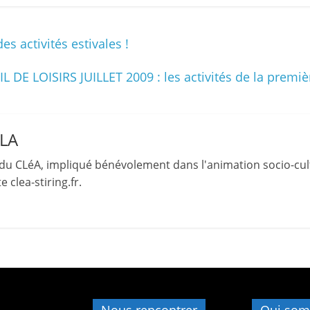
s
,
 activités estivales !
é
d
L DE LOISIRS JUILLET 2009 : les activités de la prem
u
c
a
LLA
t
du CLéA, impliqué bénévolement dans l'animation socio-cult
i
 clea-stiring.fr.
o
n
e
t
A
n
i
Nous rencontrer
Qui som