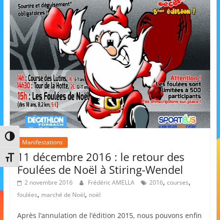
s
,
é
d
u
c
a
t
i
o
Passer en contraste élevé
Manifestations
n
11 décembre 2016 : le retour des
Changer la taille de la police
e
Foulées de Noël à Stiring-Wendel
t
,
,
2 novembre 2016
Frédéric AMELLA
2016
courses
A
,
,
foulées
marché de Noël
noël
n
i
Après l’annulation de l’édition 2015, nous pouvons enfin