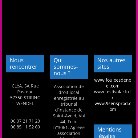
a
n
s
a
v
e
c
Nous
Qui
Nos autres
rencontrer
sommes-
sites
l
nous ?
e
www.fouleesdeno
C
CLéA, 5A Rue
el.com
Association de
Pasteur
www.festivalactu.f
L
droit local
57350 STIRING
r
enregistrée au
é
WENDEL
www.9sensprod.c
tribunal
A
om
d’instance de
Saint-Avold, Vol
!
06 07 21 71 20
44, Folio
06 85 11 52 60
n°3061. Agréée
Mentions
association
légales