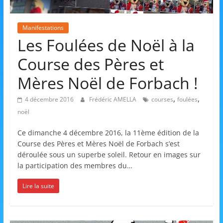
et
l'Animation
Manifestations
Les Foulées de Noël à la
–
Course des Pères et
Mères Noël de Forbach !
Stiring-
,
,
4 décembre 2016
Frédéric AMELLA
courses
foulées
noël
Wendel
Ce dimanche 4 décembre 2016, la 11ème édition de la
Course des Pères et Mères Noël de Forbach s’est
L
déroulée sous un superbe soleil. Retour en images sur
o
la participation des membres du…
i
Lire la suite
s
i
r