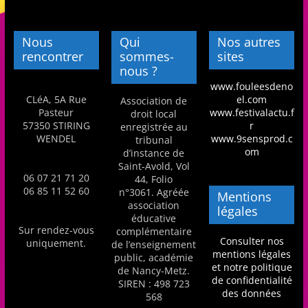
m
a
Nous
Qui
Nos autres
t
rencontrer
sommes-
sites
nous ?
i
www.fouleesdeno
o
CLéA, 5A Rue
el.com
Association de
n
Pasteur
www.festivalactu.f
droit local
57350 STIRING
r
enregistrée au
à
WENDEL
www.9sensprod.c
tribunal
p
om
d’instance de
a
Saint-Avold, Vol
06 07 21 71 20
44, Folio
r
06 85 11 52 60
n°3061. Agréée
Mentions
t
association
légales
éducative
i
Sur rendez-vous
complémentaire
Consulter nos
r
uniquement.
de l’enseignement
mentions légales
public, académie
d
et notre politique
de Nancy-Metz.
de confidentialité
e
SIREN : 498 723
des données
568
3