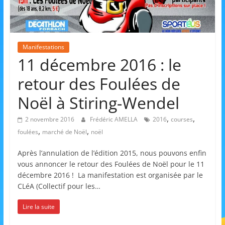
et
l'Animation
Manifestations
–
11 décembre 2016 : le
retour des Foulées de
Stiring-
Noël à Stiring-Wendel
Wendel
,
,
2 novembre 2016
Frédéric AMELLA
2016
courses
,
,
foulées
marché de Noël
noël
L
Après l’annulation de l’édition 2015, nous pouvons enfin
o
vous annoncer le retour des Foulées de Noël pour le 11
décembre 2016 ! La manifestation est organisée par le
i
CLéA (Collectif pour les…
s
i
Lire la suite
r