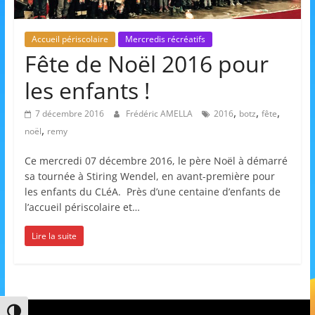
et
l'Animation
Accueil périscolaire
Mercredis récréatifs
Fête de Noël 2016 pour
–
les enfants !
,
,
,
7 décembre 2016
Frédéric AMELLA
2016
botz
fête
Stiring-
,
noël
remy
Ce mercredi 07 décembre 2016, le père Noël à démarré
Wendel
sa tournée à Stiring Wendel, en avant-première pour
les enfants du CLéA. Près d’une centaine d’enfants de
l’accueil périscolaire et…
L
o
Lire la suite
i
s
i
r
Passer en contraste élevé