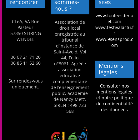
rencontrer
sommes-
sites
m
nous ?
a
www.fouleesdeno
CLéA, 5A Rue
el.com
Association de
t
Pasteur
www.festivalactu.f
droit local
i
57350 STIRING
r
enregistrée au
WENDEL
www.9sensprod.c
tribunal
o
om
d’instance de
n
Saint-Avold, Vol
06 07 21 71 20
44, Folio
à
06 85 11 52 60
n°3061. Agréée
Mentions
p
association
légales
éducative
a
Sur rendez-vous
complémentaire
r
Consulter nos
uniquement.
de l’enseignement
mentions légales
t
public, académie
et notre politique
de Nancy-Metz.
i
de confidentialité
SIREN : 498 723
des données
r
568
d
e
3