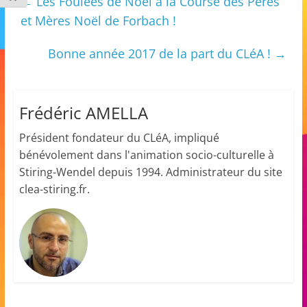
←
Les Foulées de Noël à la Course des Pères
m
et Mères Noël de Forbach !
a
t
Bonne année 2017 de la part du CLéA !
→
i
o
Frédéric AMELLA
n
à
Président fondateur du CLéA, impliqué
p
bénévolement dans l'animation socio-culturelle à
a
Stiring-Wendel depuis 1994. Administrateur du site
r
clea-stiring.fr.
t
i
r
d
e
3