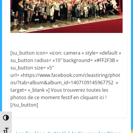
s
,
é
d
u
c
[su_button icon= »icon: camera » style= »default »
a
su_button radius= »10″ background= »#FF2F3B »
t
su_button size= »5″
i
url= »https://www.facebook.com/cleastiring/phot
o
os/?tab=album&album_id=1407109145967752 »
n
target= »_blank »] Vous trouverez toutes les
e
photos de ce moment festif en cliquant ici !
[/su_button]
t
A
Passer en contraste élevé
n
i
Changer la taille de la police