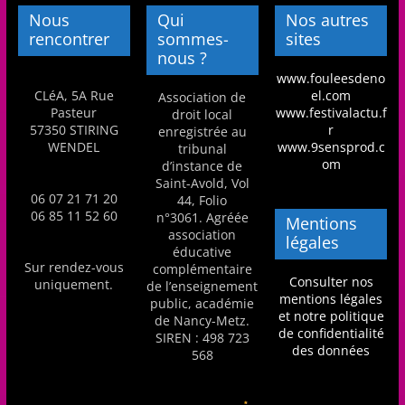
Nous
Qui
Nos autres
rencontrer
sommes-
sites
nous ?
www.fouleesdeno
CLéA, 5A Rue
el.com
Association de
Pasteur
www.festivalactu.f
droit local
57350 STIRING
r
enregistrée au
WENDEL
www.9sensprod.c
tribunal
om
d’instance de
Saint-Avold, Vol
06 07 21 71 20
44, Folio
06 85 11 52 60
n°3061. Agréée
Mentions
association
légales
éducative
Sur rendez-vous
complémentaire
Consulter nos
uniquement.
de l’enseignement
mentions légales
public, académie
et notre politique
de Nancy-Metz.
de confidentialité
SIREN : 498 723
des données
568