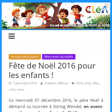
Skip
CLéA
to
content
–
Collectif
pour
Accueil périscolaire
Mercredis récréatifs
Fête de Noël 2016 pour
les
les enfants !
Loisirs,
,
,
,
7 décembre 2016
Frédéric AMELLA
2016
botz
fête
,
noël
remy
l'éducation
Ce mercredi 07 décembre 2016, le père Noël à
démarré sa tournée à Stiring Wendel,
en avant-