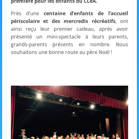
et
première pour les enfants du CLéA.
Près d’une
centaine d’enfants de l’accueil
l'Animation
périscolaire et des mercredis récréatifs
, ont
ainsi reçu leur premier cadeau, après avoir
–
présenté un mini-spectacle à leurs parents,
grands-parents présents en nombre. Nous
souhaitons une bonne route au père Noël !
Stiring-
Wendel
L
o
i
s
i
r