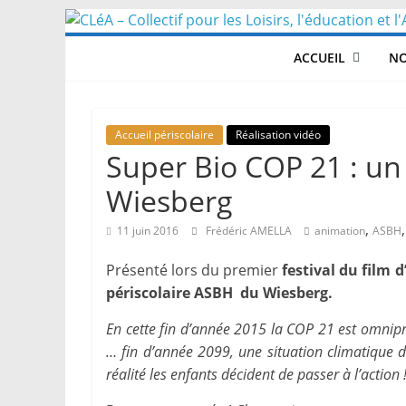
Skip
to
ACCUEIL
NO
content
Accueil périscolaire
Réalisation vidéo
Super Bio COP 21 : un 
Wiesberg
,
11 juin 2016
Frédéric AMELLA
animation
ASBH
Présenté lors du premier
festival du film d
périscolaire ASBH du Wiesberg.
En cette fin d’année 2015 la COP 21 est omniprés
… fin d’année 2099, une situation climatique 
réalité les enfants décident de passer à l’action 