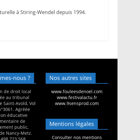
urelle à Stiring-Wendel depuis 1994.
mes-nous ?
Nos autres sites
n de droit local
www.fouleesdenoel.com
ée au tribunal
www.festivalactu.fr
e Saint-Avold, Vol
www.9sensprod.com
 n°3061. Agréée
ion éducative
mentaire de
Mentions légales
nement public,
de Nancy-Metz.
Consulter nos mentions
 498 723 568