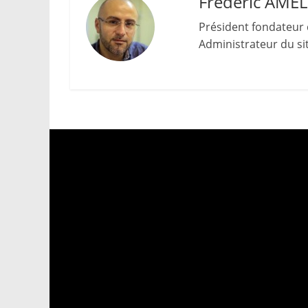
Frédéric AME
Président fondateur 
Administrateur du site