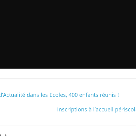
s
,
é
d
u
c
a
t
i
o
n
’Actualité dans les Ecoles, 400 enfants réunis !
e
t
Inscriptions à l’accueil périsc
A
n
i