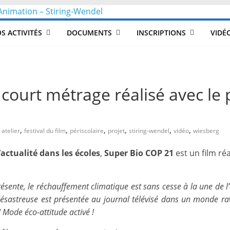
CLéA
S ACTIVITÉS
DOCUMENTS
INSCRIPTIONS
VIDÉ
–
Collectif
court métrage réalisé avec le
pour
,
,
,
,
,
,
,
atelier
festival du film
périscolaire
projet
stiring-wendel
vidéo
wiesberg
les
’actualité dans les écoles
,
Super Bio COP 21
est un film ré
Loisirs,
ente, le réchauffement climatique est sans cesse à la une de l’a
l'éducation
désastreuse est présentée au journal télévisé dans un monde 
! Mode éco-attitude activé !