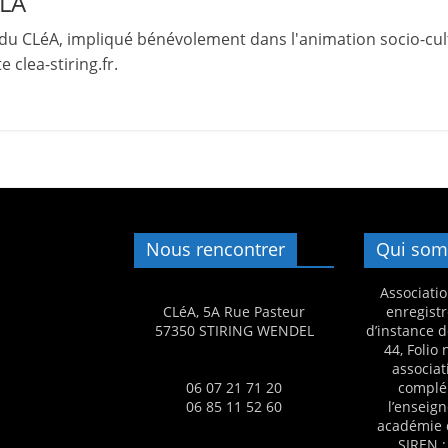
LLA
m
du CLéA, impliqué bénévolement dans l'animation socio-cult
a
 clea-stiring.fr.
t
i
o
n
à
p
a
Nous rencontrer
Qui som
r
Associatio
t
CLéA, 5A Rue Pasteur
enregistr
i
57350 STIRING WENDEL
d’instance d
44, Folio
r
associat
d
06 07 21 71 20
complé
06 85 11 52 60
l’enseig
e
académie 
3
SIREN :