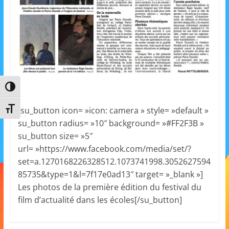
m
a
t
i
o
n
Passer en contraste élevé
à
p
Changer la taille de la police
[su_button icon= »icon: camera » style= »default »
su_button radius= »10″ background= »#FF2F3B »
a
su_button size= »5″
r
url= »https://www.facebook.com/media/set/?
t
set=a.1270168226328512.1073741998.3052627594
i
85735&type=1&l=7f17e0ad13″ target= »_blank »]
r
Les photos de la première édition du festival du
d
film d’actualité dans les écoles[/su_button]
e
3