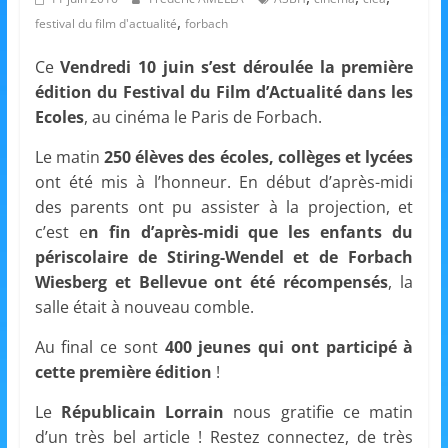
et
,
festival du film d'actualité
forbach
l'Animation
Ce
Vendredi 10 juin s’est déroulée la première
édition du Festival du Film d’Actualité dans les
–
Ecoles
, au cinéma le Paris de Forbach.
Le matin
250 élèves des écoles, collèges et lycées
Stiring-
ont été mis à l’honneur. En début d’après-midi
des parents ont pu assister à la projection, et
c’est e
n fin d’après-midi que les enfants du
Wendel
périscolaire de Stiring-Wendel et de Forbach
Wiesberg et Bellevue ont été récompensés
, la
L
salle était à nouveau comble.
o
Au final ce sont
400 jeunes qui ont participé à
i
cette première édition
!
s
i
Le
Républicain Lorrain
nous gratifie ce matin
d’un très bel article ! Restez connectez, de très
r