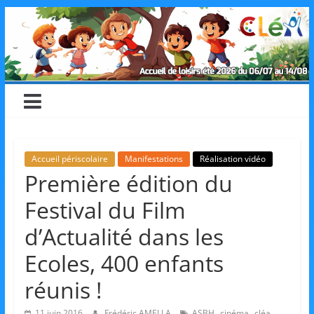
Skip
CLéA
to
content
–
Collectif
pour
Accueil périscolaire
Manifestations
Réalisation vidéo
Première édition du
les
Festival du Film
Loisirs,
d’Actualité dans les
Ecoles, 400 enfants
l'éducation
réunis !
,
,
,
11 juin 2016
Frédéric AMELLA
ASBH
cinéma
cléa