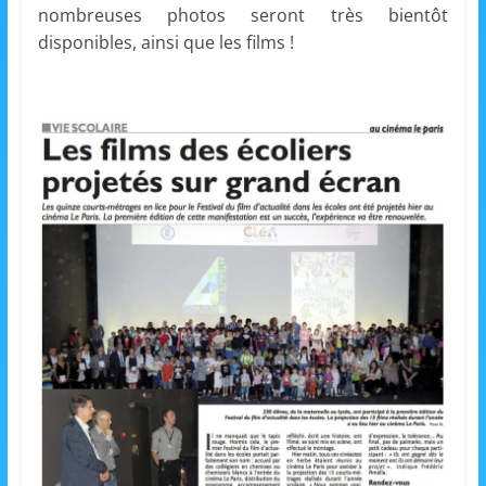
nombreuses photos seront très bientôt
s
disponibles, ainsi que les films !
,
é
d
u
c
a
t
i
o
n
e
t
A
n
i