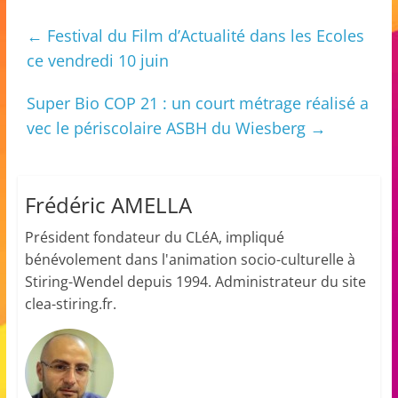
a
←
Festival du Film d’Actualité dans les Ecoles
n
ce vendredi 10 juin
s
a
Super Bio COP 21 : un court métrage réalisé a
v
vec le périscolaire ASBH du Wiesberg
→
e
c
l
Frédéric AMELLA
e
Président fondateur du CLéA, impliqué
C
bénévolement dans l'animation socio-culturelle à
L
Stiring-Wendel depuis 1994. Administrateur du site
é
clea-stiring.fr.
A
!