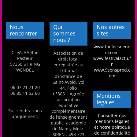
Nous
Qui
Nos autres
rencontrer
sommes-
sites
nous ?
www.fouleesdeno
CLéA, 5A Rue
el.com
Association de
Pasteur
www.festivalactu.f
droit local
57350 STIRING
r
enregistrée au
WENDEL
www.9sensprod.c
tribunal
om
d’instance de
Saint-Avold, Vol
06 07 21 71 20
44, Folio
06 85 11 52 60
n°3061. Agréée
Mentions
association
légales
éducative
Sur rendez-vous
complémentaire
Consulter nos
uniquement.
de l’enseignement
mentions légales
public, académie
et notre politique
de Nancy-Metz.
de confidentialité
SIREN : 498 723