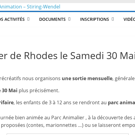
CLéA
S ACTIVITÉS
DOCUMENTS
INSCRIPTIONS
VIDÉ
–
Collectif
ier de Rhodes le Samedi 30 Mai
pour
 récréatifs nous organisons
une sortie mensuelle
, général
les
e 30 Mai
plus précisément.
Loisirs,
ifaire
, les enfants de 3 à 12 ans se rendront au
parc animal
l'éducation
journée bien animée au Parc Animalier , à la découverte des
 proposées (contes, marionnettes …) ou se laisseront empo