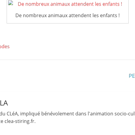
et
De nombreux animaux attendent les enfants !
l'Animation
–
hodes
Stiring-
Wendel
PE
L
o
LLA
i
du CLéA, impliqué bénévolement dans l'animation socio-cult
s
 clea-stiring.fr.
i
r