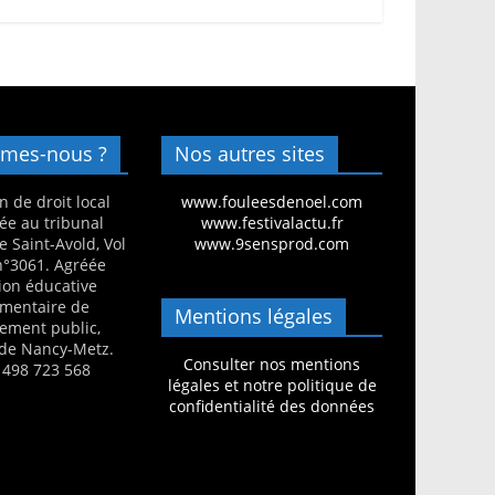
mes-nous ?
Nos autres sites
n de droit local
www.fouleesdenoel.com
ée au tribunal
www.festivalactu.fr
e Saint-Avold, Vol
www.9sensprod.com
 n°3061. Agréée
ion éducative
mentaire de
Mentions légales
nement public,
de Nancy-Metz.
Consulter nos mentions
 498 723 568
légales et notre politique de
confidentialité des données