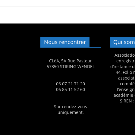
s
,
é
d
u
Nous rencontrer
Qui som
c
Associatio
a
CLéA, 5A Rue Pasteur
enregistr
t
57350 STIRING WENDEL
d’instance d
44, Folio
i
associat
o
06 07 21 71 20
complé
06 85 11 52 60
l’enseig
n
académie 
e
SIREN :
t
Sur rendez-vous
uniquement.
A
n
i