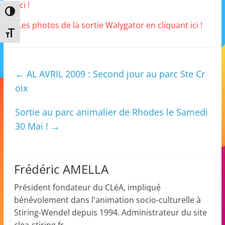
ici !
m
Passer en contraste élevé
a
Les photos de la sortie Walygator en cliquant ici !
Changer la taille de la police
t
i
o
←
AL AVRIL 2009 : Second jour au parc Ste Cr
n
oix
à
p
Sortie au parc animalier de Rhodes le Samedi
a
30 Mai !
→
r
t
i
Frédéric AMELLA
r
Président fondateur du CLéA, impliqué
d
bénévolement dans l'animation socio-culturelle à
e
Stiring-Wendel depuis 1994. Administrateur du site
3