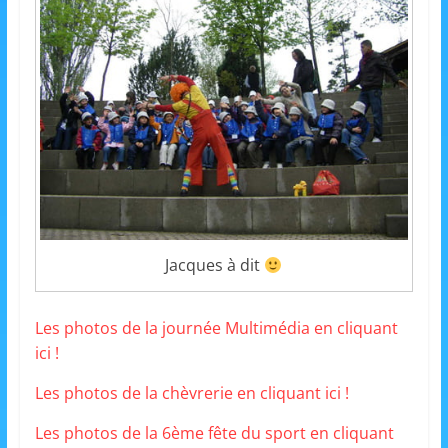
s
,
é
d
u
c
a
t
i
Jacques à dit
o
n
e
Les photos de la journée Multimédia en cliquant
ici !
t
A
Les photos de la chèvrerie en cliquant ici !
n
Les photos de la 6ème fête du sport en cliquant
i