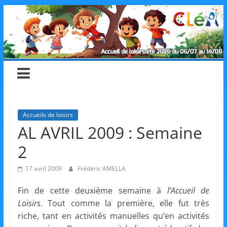
Skip
CLéA
to
content
–
Collectif
pour
Accueils de loisirs
AL AVRIL 2009 : Semaine
les
2
Loisirs,
17 avril 2009
Frédéric AMELLA
Fin de cette deuxième semaine à
l’Accueil de
l'éducation
Loisirs
. Tout comme la première, elle fut très
riche, tant en activités manuelles qu’en activités