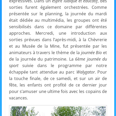
et
expressives. Dans un
esprit ludique et éducatif
, des
sorties furent également orchestrées. Comme
présentée sur le planning, la journée du mardi
l'Animation
était dédiée au multimédia, les groupes ont été
sensibilisés dans ce domaine par différentes
–
approches. Mercredi, une introduction aux
sorties prévues dans l’après-midi, à la Chèvrerie
Stiring-
et au Musée de la Mine, fut présentée par les
animateurs à travers le thème de la
journée Bio
et
de la journée du patrimoine. La
6ème journée du
Wendel
sport
suivie dans le programme par notre
échappée tant attendue au parc
Walygator
. Pour
L
la touche finale, de ce samedi, et sur un air de
o
fête, les enfants ont profité de ce dernier jour
pour s’amuser une ultime fois avec les copains de
i
vacances.
s
i
r