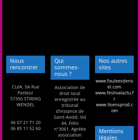
Nous
Qui
Nos autres
rencontrer
sommes-
sites
nous ?
www.fouleesdeno
CLéA, 5A Rue
el.com
Association de
Pasteur
www.festivalactu.f
droit local
57350 STIRING
r
enregistrée au
WENDEL
www.9sensprod.c
tribunal
om
d’instance de
Saint-Avold, Vol
06 07 21 71 20
44, Folio
06 85 11 52 60
n°3061. Agréée
Mentions
association
légales