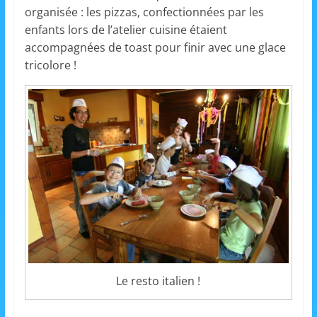
organisée : les pizzas, confectionnées par les
a
enfants lors de l’atelier cuisine étaient
n
accompagnées de toast pour finir avec une glace
s
tricolore !
a
v
e
c
l
e
C
L
é
A
!
Le resto italien !