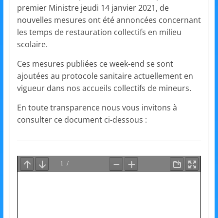
et
premier Ministre jeudi 14 janvier 2021, de
nouvelles mesures ont été annoncées concernant
l'Animation
les temps de restauration collectifs en milieu
scolaire.
–
Ces mesures publiées ce week-end se sont
ajoutées au protocole sanitaire actuellement en
Stiring-
vigueur dans nos accueils collectifs de mineurs.
En toute transparence nous vous invitons à
Wendel
consulter ce document ci-dessous :
L
o
i
s
i
r