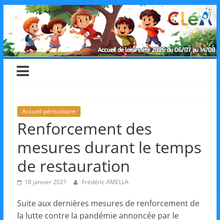
Skip
CLéA
to
content
–
Collectif
pour
Accueil périscolaire
Renforcement des
les
mesures durant le temps
Loisirs,
de restauration
18 janvier 2021
Frédéric AMELLA
l'éducation
Suite aux dernières mesures de renforcement de
la lutte contre la pandémie annoncée par le