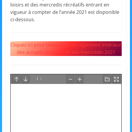
et
loisirs et des mercredis récréatifs entrant en
vigueur à compter de l’année 2021 est disponible
l'Animation
ci-dessous.
–
Cliquez-ici pour télécharger le règlement intérieur
Stiring-
des accueils de loisirs et des mercredis 2021
Wendel
L
o
i
s
i
r