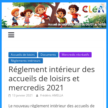
Skip
CLéA
to
content
–
Collectif
pour
Accueils de loisirs
Documents
Mercredis récréatifs
Règlements intérieurs
les
Réglement intérieur des
accueils de loisirs et
Loisirs,
mercredis 2021
l'éducation
13 janvier 2021
Frédéric AMELLA
Le nouveau règlement intérieur des accueils de