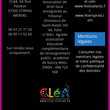
CLéA, 5A Rue
el.com
Association de
Pasteur
www.festivalactu.f
droit local
57350 STIRING
r
enregistrée au
WENDEL
www.9sensprod.c
tribunal
om
d’instance de
Saint-Avold, Vol
06 07 21 71 20
44, Folio
06 85 11 52 60
n°3061. Agréée
Mentions
association
légales
éducative
Sur rendez-vous
complémentaire
Consulter nos
uniquement.
de l’enseignement
mentions légales
public, académie
et notre politique
de Nancy-Metz.
de confidentialité
SIREN : 498 723
des données
568