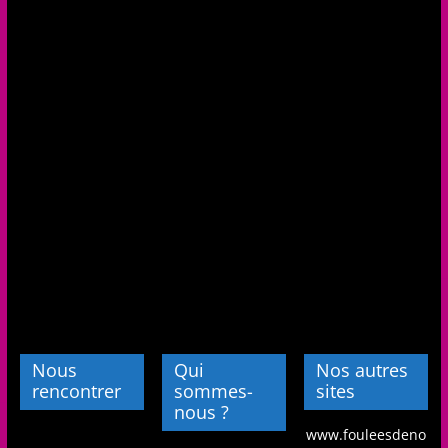
Nous
Qui
Nos autres
rencontrer
sommes-
sites
nous ?
www.fouleesdeno