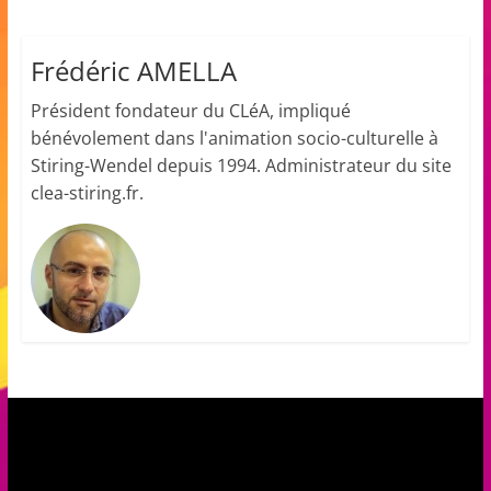
a
n
Frédéric AMELLA
s
Président fondateur du CLéA, impliqué
a
bénévolement dans l'animation socio-culturelle à
v
Stiring-Wendel depuis 1994. Administrateur du site
e
clea-stiring.fr.
c
l
e
C
L
é
A
!