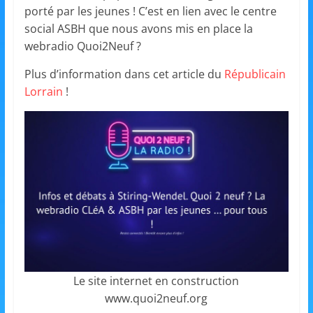
et
porté par les jeunes ! C’est en lien avec le centre
social ASBH que nous avons mis en place la
l'Animation
webradio Quoi2Neuf ?
Plus d’information dans cet article du
Républicain
–
Lorrain
!
Stiring-
Wendel
L
o
i
s
Le site internet en construction
i
www.quoi2neuf.org
r