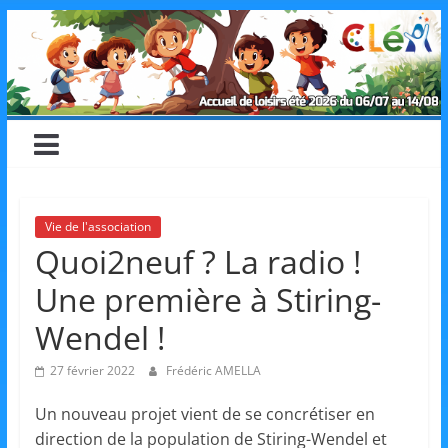
Skip
CLéA
to
content
–
Collectif
pour
Vie de l'association
Quoi2neuf ? La radio !
les
Une première à Stiring-
Loisirs,
Wendel !
27 février 2022
Frédéric AMELLA
l'éducation
Un nouveau projet vient de se concrétiser en
direction de la population de Stiring-Wendel et