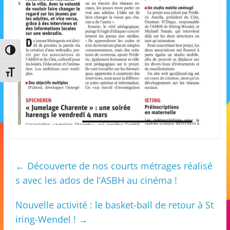
m
a
t
Passer en contraste élevé
i
o
Changer la taille de la police
n
à
p
a
r
t
←
Découverte de nos courts métrages réalisé
i
s avec les ados de l’ASBH au cinéma !
r
d
Nouvelle activité : le basket-ball de retour à St
e
iring-Wendel !
→
3