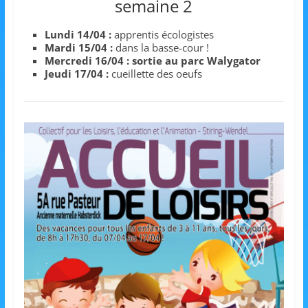
semaine 2
m
a
Lundi 14/04 :
apprentis écologistes
Mardi 15/04 :
dans la basse-cour !
t
Mercredi 16/04 : sortie au parc Walygator
i
Jeudi 17/04 :
cueillette des oeufs
o
n
à
p
a
r
t
i
r
d
e
3