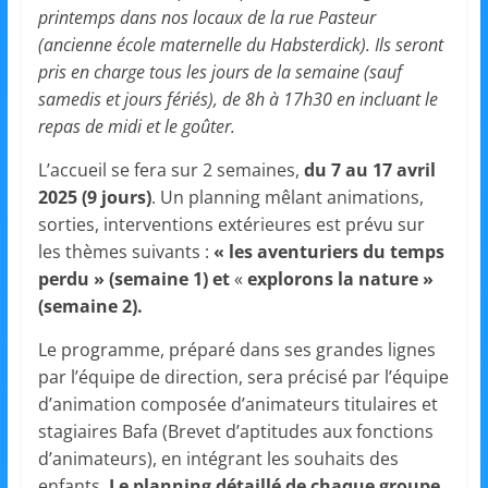
et
printemps dans nos locaux de la rue Pasteur
(ancienne école maternelle du Habsterdick). Ils seront
l'Animation
pris en charge tous les jours de la semaine (sauf
samedis et jours fériés), de 8h à 17h30 en incluant le
–
repas de midi et le goûter.
L’accueil se fera sur 2 semaines,
du 7 au 17 avril
Stiring-
2025 (9 jours)
. Un planning mêlant animations,
sorties, interventions extérieures est prévu sur
les thèmes suivants :
« les aventuriers du temps
Wendel
perdu » (semaine 1) et
«
explorons la nature »
(semaine 2).
L
Le programme, préparé dans ses grandes lignes
o
par l’équipe de direction, sera précisé par l’équipe
i
d’animation composée d’animateurs titulaires et
s
stagiaires Bafa (Brevet d’aptitudes aux fonctions
i
d’animateurs), en intégrant les souhaits des
r
enfants.
Le planning détaillé de chaque groupe