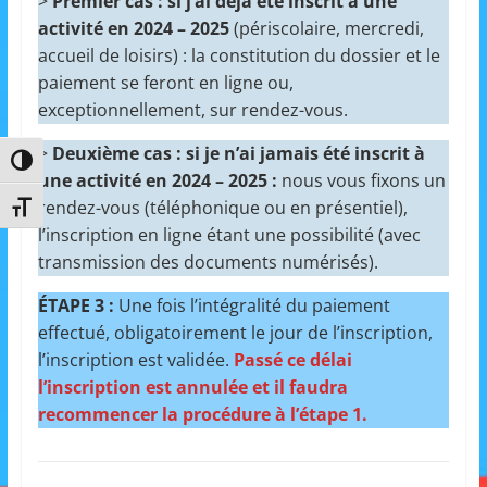
>
Premier cas : si j’ai déjà été inscrit à une
activité en 2024 – 2025
(périscolaire, mercredi,
accueil de loisirs) : la constitution du dossier et le
paiement se feront en ligne ou,
exceptionnellement, sur rendez-vous.
>
Deuxième cas : si je n’ai jamais été inscrit à
Passer en contraste élevé
une activité en 2024 – 2025 :
nous vous fixons un
rendez-vous (téléphonique ou en présentiel),
Changer la taille de la police
l’inscription en ligne étant une possibilité (avec
transmission des documents numérisés).
ÉTAPE 3 :
Une fois l’intégralité du paiement
effectué, obligatoirement le jour de l’inscription,
l’inscription est validée.
Passé ce délai
l’inscription est annulée et il faudra
recommencer la procédure à l’étape 1.