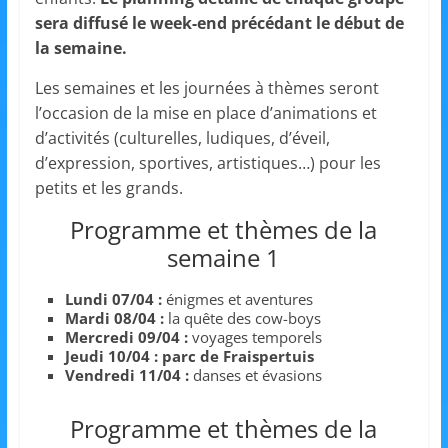
s
sera diffusé le week-end précédant le début de
,
la semaine.
é
Les semaines et les journées à thèmes seront
d
l’occasion de la mise en place d’animations et
u
d’activités (culturelles, ludiques, d’éveil,
c
d’expression, sportives, artistiques…) pour les
a
petits et les grands.
t
Programme et thèmes de la
i
semaine 1
o
n
Lundi 07/04 :
énigmes et aventures
Mardi 08/04 :
la quête des cow-boys
e
Mercredi 09/04 :
voyages temporels
t
Jeudi 10/04 :
parc de Fraispertuis
Vendredi 11/04 :
danses et évasions
A
n
Programme et thèmes de la
i