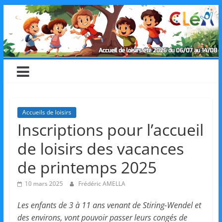
Skip
CLéA
to
content
–
Collectif
pour
Accueils de loisirs
Inscriptions pour l’accueil
les
de loisirs des vacances
Loisirs,
de printemps 2025
10 mars 2025
Frédéric AMELLA
l'éducation
Les enfants de 3 à 11 ans venant de Stiring-Wendel et
des environs, vont pouvoir passer leurs congés de