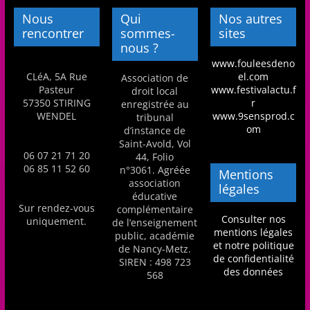
Nous
Qui
Nos autres
rencontrer
sommes-
sites
nous ?
www.fouleesdeno
CLéA, 5A Rue
el.com
Association de
Pasteur
www.festivalactu.f
droit local
57350 STIRING
r
enregistrée au
WENDEL
www.9sensprod.c
tribunal
om
d’instance de
Saint-Avold, Vol
06 07 21 71 20
44, Folio
06 85 11 52 60
n°3061. Agréée
Mentions
association
légales
éducative
Sur rendez-vous
complémentaire
Consulter nos
uniquement.
de l’enseignement
mentions légales
public, académie
et notre politique
de Nancy-Metz.
de confidentialité
SIREN : 498 723
des données
568