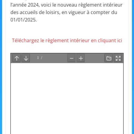
et
l’année 2024, voici le nouveau règlement intérieur
des accueils de loisirs, en vigueur à compter du
l'Animation
01/01/2025.
–
Téléchargez le règlement intérieur en cliquant ici
Stiring-
Wendel
L
o
i
s
i
r