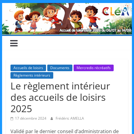
Skip
CLéA
to
content
–
Collectif
pour
Accueils de loisirs
Documents
Mercredis récréatifs
Règlements intérieurs
les
Le règlement intérieur
des accueils de loisirs
Loisirs,
2025
l'éducation
17 décembre 2024
Frédéric AMELLA
Validé par le dernier conseil d’administration de