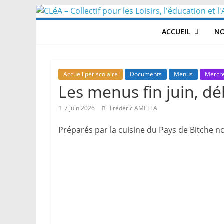
Skip
to
ACCUEIL
NO
content
Accueil périscolaire
Documents
Menus
Mercre
Les menus fin juin, déb
7 juin 2026
Frédéric AMELLA
Préparés par la cuisine du Pays de Bitche n