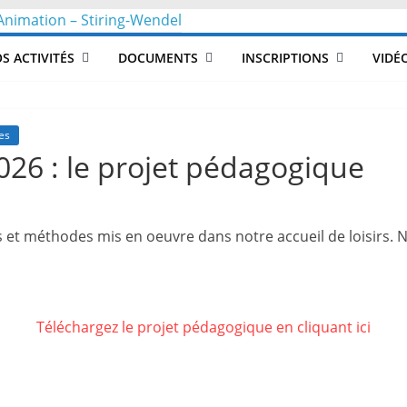
CLéA
S ACTIVITÉS
DOCUMENTS
INSCRIPTIONS
VIDÉ
–
Collectif
es
2026 : le projet pédagogique
pour
 et méthodes mis en oeuvre dans notre accueil de loisirs. 
les
Loisirs,
Téléchargez le projet pédagogique en cliquant ici
l'éducation