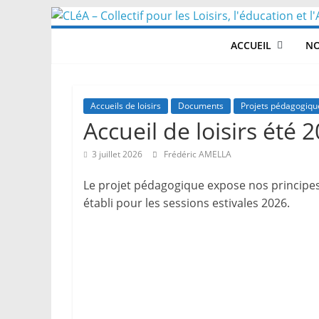
Skip
to
ACCUEIL
NO
content
Accueils de loisirs
Documents
Projets pédagogiqu
Accueil de loisirs été 
3 juillet 2026
Frédéric AMELLA
Le projet pédagogique expose nos principes
établi pour les sessions estivales 2026.