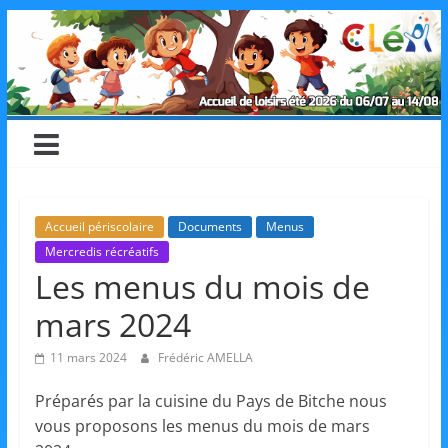
Skip
CLéA
to
content
–
Collectif
pour
Accueil périscolaire
Documents
Menus
Mercredis récréatifs
les
Les menus du mois de
mars 2024
Loisirs,
11 mars 2024
Frédéric AMELLA
l'éducation
Préparés par la cuisine du Pays de Bitche nous
vous proposons les menus du mois de mars