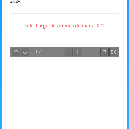
et
2024.
l'Animation
Téléchargez les menus de mars 2024
–
Stiring-
Wendel
L
o
i
s
i
r