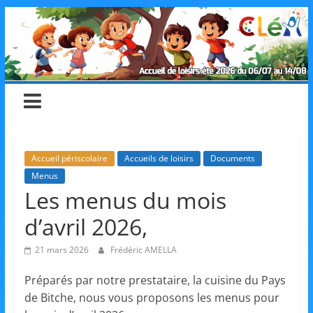
Skip
CLéA
to
content
–
Collectif
pour
Accueil périscolaire
Accueils de loisirs
Documents
Menus
les
Les menus du mois
d’avril 2026,
Loisirs,
21 mars 2026
Frédéric AMELLA
l'éducation
Préparés par notre prestataire, la cuisine du Pays
de Bitche, nous vous proposons les menus pour