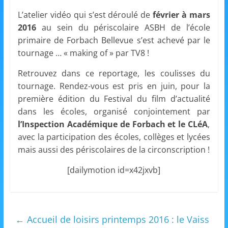
et
L’atelier vidéo qui s’est déroulé de
février à mars
2016
au sein du périscolaire ASBH de l’école
l'Animation
primaire de Forbach Bellevue s’est achevé par le
tournage … « making of » par TV8 !
–
Retrouvez dans ce reportage, les coulisses du
tournage. Rendez-vous est pris en juin, pour la
Stiring-
première édition du Festival du film d’actualité
dans les écoles, organisé conjointement par
Wendel
l’Inspection Académique de Forbach et le CLéA
,
avec la participation des écoles, collèges et lycées
mais aussi des périscolaires de la circonscription !
L
o
[dailymotion id=x42jxvb]
i
s
i
←
Accueil de loisirs printemps 2016 : le Vaiss
r