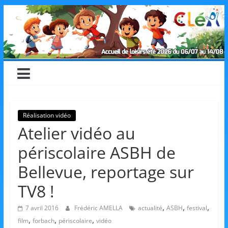
Skip
CLéA
to
content
–
Collectif
pour
Réalisation vidéo
Atelier vidéo au
les
périscolaire ASBH de
Loisirs,
Bellevue, reportage sur
TV8 !
l'éducation
,
,
,
7 avril 2016
Frédéric AMELLA
actualité
ASBH
festival
,
,
,
film
forbach
périscolaire
vidéo