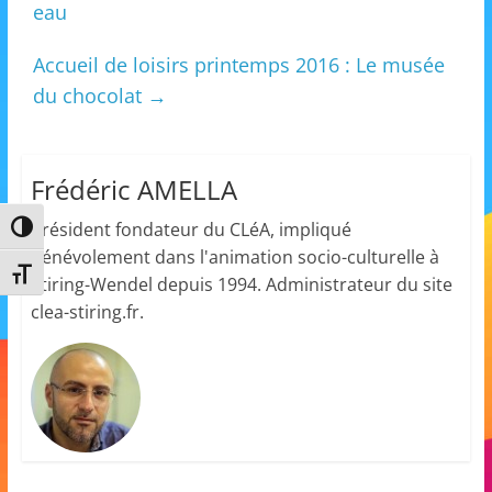
eau
s
,
Accueil de loisirs printemps 2016 : Le musée
é
du chocolat
→
d
u
c
Frédéric AMELLA
a
Président fondateur du CLéA, impliqué
Passer en contraste élevé
t
bénévolement dans l'animation socio-culturelle à
i
Changer la taille de la police
Stiring-Wendel depuis 1994. Administrateur du site
o
clea-stiring.fr.
n
e
t
A
n
i