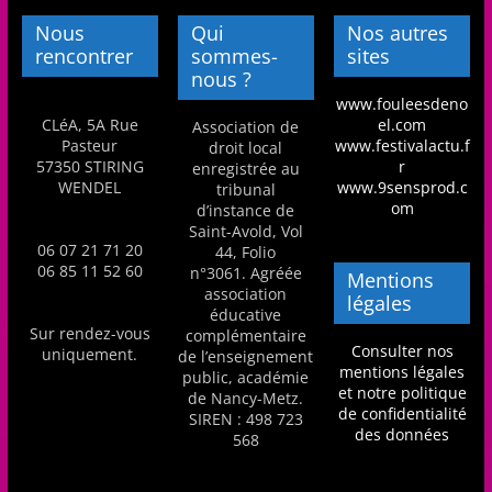
a
Nous
Qui
Nos autres
n
rencontrer
sommes-
sites
nous ?
s
www.fouleesdeno
a
CLéA, 5A Rue
el.com
Association de
v
Pasteur
www.festivalactu.f
droit local
57350 STIRING
r
enregistrée au
e
WENDEL
www.9sensprod.c
tribunal
c
om
d’instance de
Saint-Avold, Vol
l
06 07 21 71 20
44, Folio
e
06 85 11 52 60
n°3061. Agréée
Mentions
association
C
légales
éducative
L
Sur rendez-vous
complémentaire
Consulter nos
uniquement.
de l’enseignement
é
mentions légales
public, académie
A
et notre politique
de Nancy-Metz.
de confidentialité
SIREN : 498 723
!
des données
568