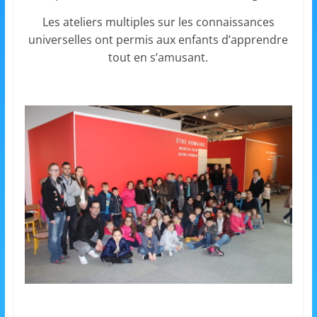
et
Les ateliers multiples sur les connaissances
l'Animation
universelles ont permis aux enfants d’apprendre
tout en s’amusant.
–
Stiring-
Wendel
L
o
i
s
i
r