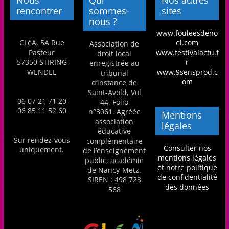
a
rencontrer
sommes-
sites
nous ?
n
www.fouleesdeno
s
CLéA, 5A Rue
el.com
Association de
a
Pasteur
www.festivalactu.f
droit local
57350 STIRING
r
enregistrée au
v
WENDEL
www.9sensprod.c
tribunal
e
om
d’instance de
Saint-Avold, Vol
c
06 07 21 71 20
44, Folio
l
06 85 11 52 60
n°3061. Agréée
Mentions
association
e
légales
éducative
C
Sur rendez-vous
complémentaire
Consulter nos
uniquement.
de l’enseignement
L
mentions légales
public, académie
é
et notre politique
de Nancy-Metz.
de confidentialité
SIREN : 498 723
A
des données
568
!