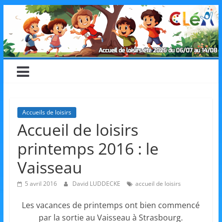
Skip
CLéA
to
content
–
Collectif
pour
Accueils de loisirs
Accueil de loisirs
les
printemps 2016 : le
Loisirs,
Vaisseau
5 avril 2016
David LUDDECKE
accueil de loisirs
l'éducation
Les vacances de printemps ont bien commencé
par la sortie au Vaisseau à Strasbourg.