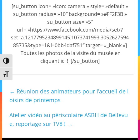
s
[su_button icon= »icon: camera » style= »default »
su_button radius= »10″ background= »#FF2F3B »
,
su_button size= »5″
é
url= »https://www.facebook.com/media/set/?
d
set=a.1217795234899145.1073741993.3052627594
u
85735&type=1&l=0bb4daf751″ target= »_blank »]
c
Toutes les photos de la visite du musée en
a
cliquant ici ! [/su_button]
Passer en contraste élevé
t
Changer la taille de la police
i
o
←
Réunion des animateurs pour l’accueil de l
n
oisirs de printemps
e
t
Atelier vidéo au périscolaire ASBH de Bellevu
A
e, reportage sur TV8 !
→
n
i