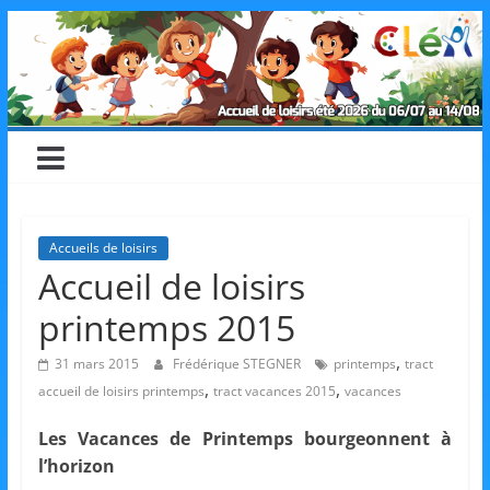
Skip
CLéA
to
content
–
Collectif
pour
Accueils de loisirs
Accueil de loisirs
les
printemps 2015
Loisirs,
,
31 mars 2015
Frédérique STEGNER
printemps
tract
,
,
accueil de loisirs printemps
tract vacances 2015
vacances
l'éducation
Les Vacances de Printemps bourgeonnent à
l’horizon