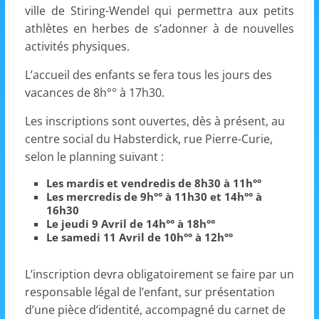
ville de Stiring-Wendel qui permettra aux petits
s
athlètes en herbes de s’adonner à de nouvelles
,
activités physiques.
é
d
L’accueil des enfants se fera tous les jours des
vacances de 8h°° à 17h30.
u
c
Les inscriptions sont ouvertes, dès à présent, au
a
centre social du Habsterdick, rue Pierre-Curie,
t
selon le planning suivant :
i
Les mardis et vendredis de 8h30 à 11h°°
o
Les mercredis de 9h°° à 11h30 et 14h°° à
16h30
n
Le jeudi 9 Avril de 14h°° à 18h°°
e
Le samedi 11 Avril de 10h°° à 12h°°
t
A
L’inscription devra obligatoirement se faire par un
responsable légal de l’enfant, sur présentation
n
d’une pièce d’identité, accompagné du carnet de
i