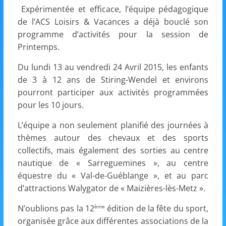
et
Expérimentée et efficace, l’équipe pédagogique
de l’ACS Loisirs & Vacances a déjà bouclé son
l'Animation
programme d’activités pour la session de
Printemps.
–
Du lundi 13 au vendredi 24 Avril 2015, les enfants
de 3 à 12 ans de Stiring-Wendel et environs
Stiring-
pourront participer aux activités programmées
pour les 10 jours.
Wendel
L’équipe a non seulement planifié des journées à
thèmes autour des chevaux et des sports
collectifs, mais également des sorties au centre
L
nautique de « Sarreguemines », au centre
o
équestre du « Val-de-Guéblange », et au parc
i
d’attractions Walygator de « Maizières-lès-Metz ».
s
i
N’oublions pas la 12
édition de la fête du sport,
ème
organisée grâce aux différentes associations de la
r