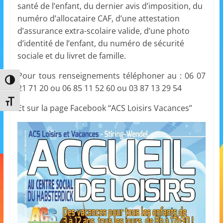
santé de l’enfant, du dernier avis d’imposition, du
m
numéro d’allocataire CAF, d’une attestation
a
d’assurance extra-scolaire valide, d’une photo
t
d’identité de l’enfant, du numéro de sécurité
i
sociale et du livret de famille.
o
Pour tous renseignements téléphoner au : 06 07
n
Passer en contraste élevé
21 71 20 ou 06 85 11 52 60 ou 03 87 13 29 54
à
Changer la taille de la police
p
Et sur la page Facebook ‘‘ACS Loisirs Vacances’’
a
r
t
i
r
d
e
3