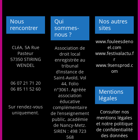
Nous
Qui
Nos autres
rencontrer
sommes-
sites
nous ?
www.fouleesdeno
CLéA, 5A Rue
el.com
Association de
Pasteur
www.festivalactu.f
droit local
57350 STIRING
r
enregistrée au
WENDEL
www.9sensprod.c
tribunal
om
d’instance de
Saint-Avold, Vol
06 07 21 71 20
44, Folio
06 85 11 52 60
n°3061. Agréée
Mentions
association
légales
éducative
Sur rendez-vous
complémentaire
Consulter nos
uniquement.
de l’enseignement
mentions légales
public, académie
et notre politique
de Nancy-Metz.
de confidentialité
SIREN : 498 723
des données
568