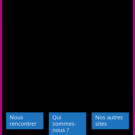
Nous
Qui
Nos autres
rencontrer
sommes-
sites
nous ?