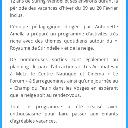
et
12 ans de Stiring-Wendel et ses environs durant la
période des vacances d’hiver du 09 au 20 Février
inclus.
l'Animation
L’équipe pédagogique dirigée par Antoinette
–
Amella a préparé un programme d’activités très
riche avec des thèmes quotidiens autour du «
Royaume de Stirindelle » et de la neige.
Stiring-
De nombreuses sorties sont également au
planning : le parc d’attractions « Les Acrobates »
Wendel
à Metz, le Centre Nautique et Cinéma « Le
Forum » à Sarreguemines ainsi qu’une journée au
L
« Champ du Feu » dans les Vosges en espérant
o
que la neige soit au rendez-vous.
i
Tout ce programme a été réalisé avec
s
enthousiasme pour faire passer aux enfants
i
d’agréables vacances.
r