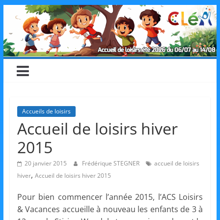
Skip
CLéA
to
content
–
Collectif
pour
Accueils de loisirs
Accueil de loisirs hiver
les
2015
Loisirs,
20 janvier 2015
Frédérique STEGNER
accueil de loisirs
,
hiver
Accueil de loisirs hiver 2015
l'éducation
Pour bien commencer l’année 2015, l’ACS Loisirs
& Vacances accueille à nouveau les enfants de 3 à