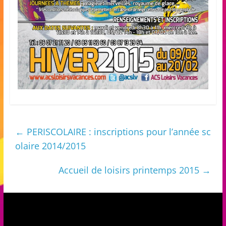
a
n
s
a
v
e
c
l
e
←
PERISCOLAIRE : inscriptions pour l’année sc
C
olaire 2014/2015
L
é
Accueil de loisirs printemps 2015
→
A
!