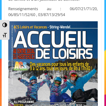
m
Renseignements au : 06/07/21/71/20,
a
06/85/11/52/60 , 03/87/13/29/54
t
i
Passer en contraste élevé
o
Changer la taille de la police
n
à
p
a
r
t
i
r
d
e
3