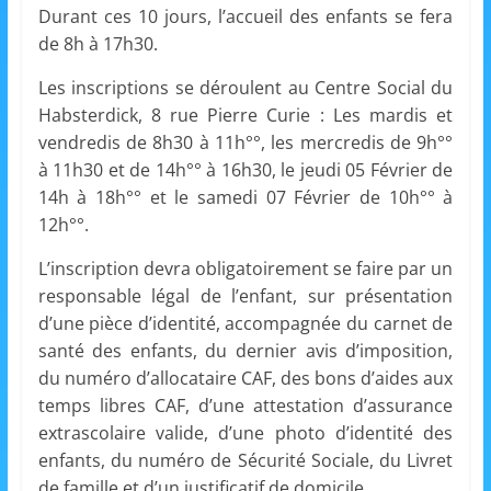
Durant ces 10 jours, l’accueil des enfants se fera
s
de 8h à 17h30.
,
é
Les inscriptions se déroulent au Centre Social du
d
Habsterdick, 8 rue Pierre Curie : Les mardis et
vendredis de 8h30 à 11h°°, les mercredis de 9h°°
u
à 11h30 et de 14h°° à 16h30, le jeudi 05 Février de
c
14h à 18h°° et le samedi 07 Février de 10h°° à
a
12h°°.
t
i
L’inscription devra obligatoirement se faire par un
responsable légal de l’enfant, sur présentation
o
d’une pièce d’identité, accompagnée du carnet de
n
santé des enfants, du dernier avis d’imposition,
e
du numéro d’allocataire CAF, des bons d’aides aux
t
temps libres CAF, d’une attestation d’assurance
A
extrascolaire valide, d’une photo d’identité des
n
enfants, du numéro de Sécurité Sociale, du Livret
i
de famille et d’un justificatif de domicile.