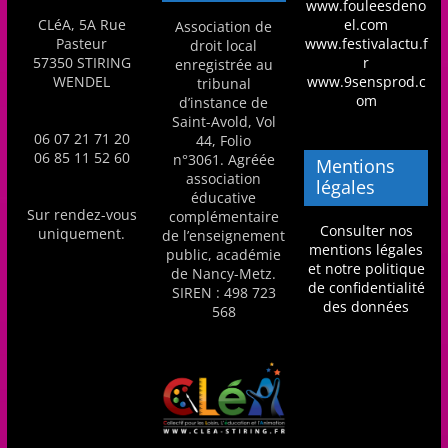
www.fouleesdeno
CLéA, 5A Rue
el.com
Association de
Pasteur
www.festivalactu.f
droit local
57350 STIRING
r
enregistrée au
WENDEL
www.9sensprod.c
tribunal
om
d’instance de
Saint-Avold, Vol
06 07 21 71 20
44, Folio
06 85 11 52 60
n°3061. Agréée
Mentions
association
légales
éducative
Sur rendez-vous
complémentaire
Consulter nos
uniquement.
de l’enseignement
mentions légales
public, académie
et notre politique
de Nancy-Metz.
de confidentialité
SIREN : 498 723
des données
568