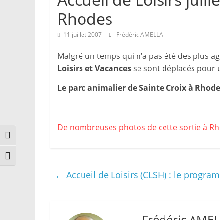
Rhodes
11 juillet 2007
Frédéric AMELLA
Malgré un temps qui n’a pas été des plus a
Loisirs et Vacances
se sont déplacés pour u
Le parc animalier de Sainte Croix à Rhode
De nombreuses photos de cette sortie à Rhod
Passer en contraste élevé
Changer la taille de la police
←
Accueil de Loisirs (CLSH) : le progra
Frédéric AME