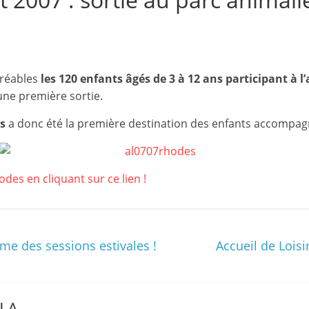
et
l'Animation
gréables
–
les 120 enfants âgés de 3 à 12 ans participant à l’a
ne première sortie.
Stiring-
s
a donc été la première destination des enfants accompag
Wendel
es en cliquant sur ce lien !
L
o
mme des sessions estivales !
i
Accueil de Loisi
s
i
r
LLA