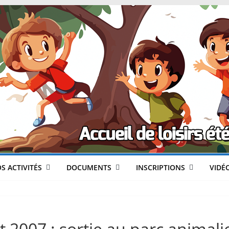
CLéA
–
Collectif
pour
les
Loisirs,
S ACTIVITÉS
DOCUMENTS
INSCRIPTIONS
VIDÉ
l'éducation
let 2007 : sortie au parc animal