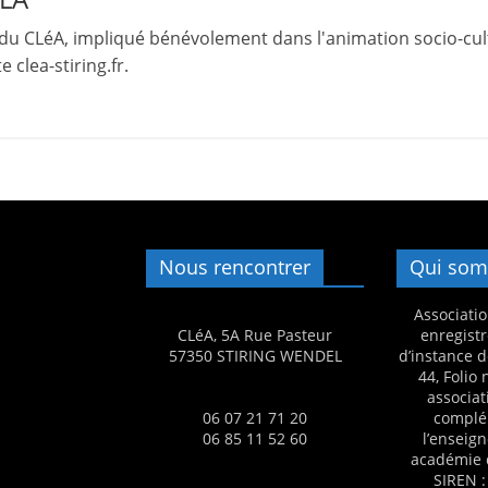
s
du CLéA, impliqué bénévolement dans l'animation socio-cult
,
 clea-stiring.fr.
é
d
u
c
a
t
i
Nous rencontrer
Qui som
o
Associatio
n
CLéA, 5A Rue Pasteur
enregistr
e
57350 STIRING WENDEL
d’instance d
44, Folio
t
associat
A
06 07 21 71 20
complé
06 85 11 52 60
l’enseig
n
académie 
i
SIREN :