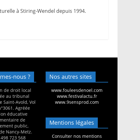
urelle à Stiring-Wendel depuis 1994.
mes-nous ?
Nos autres sites
n de droit local
www.fouleesdenoel.com
ée au tribunal
www.festivalactu.fr
e Saint-Avold, Vol
www.9sensprod.com
 n°3061. Agréée
ion éducative
mentaire de
Mentions légales
nement public,
de Nancy-Metz.
Consulter nos mentions
 498 723 568