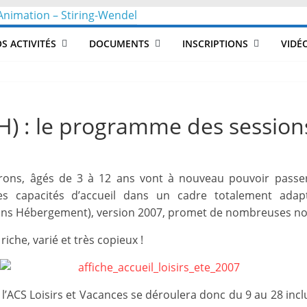
CLéA
S ACTIVITÉS
DOCUMENTS
INSCRIPTIONS
VIDÉ
–
Collectif
SH) : le programme des sessions
pour
irons, âgés de 3 à 12 ans vont à nouveau pouvoir passer
les
es capacités d’accueil dans un cadre totalement adapté.
Sans Hébergement), version 2007, promet de nombreuses no
Loisirs,
riche, varié et très copieux !
l'éducation
 de l’ACS Loisirs et Vacances se déroulera donc du 9 au 28 inc