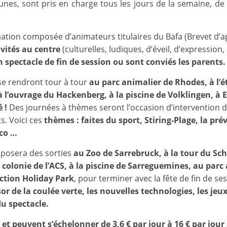
et
nes, sont pris en charge tous les jours de la semaine, de 8
l'Animation
tion composée d’animateurs titulaires du Bafa (Brevet d’ap
ivités au centre
(culturelles, ludiques, d’éveil, d’expressio
–
n spectacle de fin de session ou sont conviés les parents.
 se rendront tour à tour
au parc animalier de Rhodes, à l’é
Stiring-
 à l’ouvrage du Hackenberg, à la piscine de Volklingen, à
 !
Des journées à thèmes seront l’occasion d’intervention de
Wendel
s. Voici ces
thèmes : faites du sport, Stiring-Plage, la pré
sco …
L
roposera des sorties
au Zoo de Sarrebruck, à la tour du Sc
 colonie de l’ACS, à la piscine de Sarreguemines, au parc
o
action Holiday Park
, pour terminer avec la fête de fin de s
i
sor de la coulée verte, les nouvelles technologies, les jeu
s
u spectacle.
i
r
s et peuvent s’échelonner de 3,6 € par jour à 16 € par jou