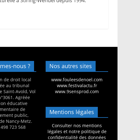
urelle à Stiring-Wendel depuis 1994.
mes-nous ?
Nos autres sites
n de droit local
www.fouleesdenoel.com
ée au tribunal
www.festivalactu.fr
e Saint-Avold, Vol
www.9sensprod.com
 n°3061. Agréée
ion éducative
mentaire de
Mentions légales
nement public,
de Nancy-Metz.
Consulter nos mentions
 498 723 568
légales et notre politique de
confidentialité des données