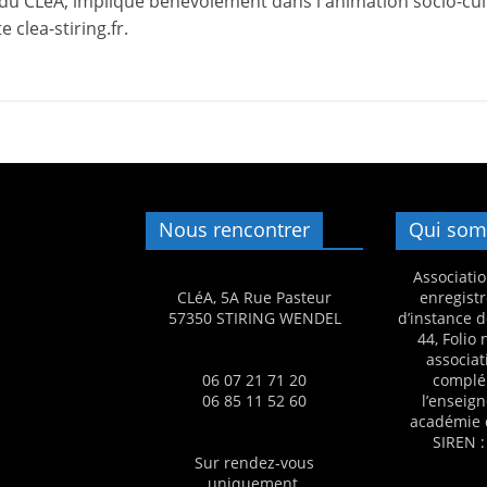
du CLéA, impliqué bénévolement dans l'animation socio-cult
a
 clea-stiring.fr.
n
s
a
v
e
c
Nous rencontrer
Qui som
l
e
Associatio
C
CLéA, 5A Rue Pasteur
enregistr
57350 STIRING WENDEL
d’instance d
L
44, Folio
é
associat
06 07 21 71 20
complé
A
06 85 11 52 60
l’enseig
!
académie 
SIREN :
Sur rendez-vous
uniquement.