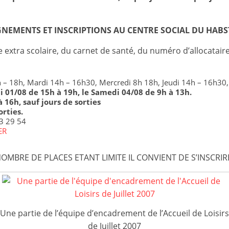
s
,
GNEMENTS ET INSCRIPTIONS AU CENTRE SOCIAL DU HABS
é
xtra scolaire, du carnet de santé, du numéro d’allocataire
d
u
c
h – 18h, Mardi 14h – 16h30, Mercredi 8h 18h, Jeudi 14h – 16h30
i 01/08 de 15h à 19h, le Samedi 04/08 de 9h à 13h.
a
6h, sauf jours de sorties
t
orties.
3 29 54
i
ER
o
n
OMBRE DE PLACES ETANT LIMITE IL CONVIENT DE S’INSCRIRE
e
t
A
n
Une partie de l’équipe d’encadrement de l’Accueil de Loisirs
i
de Juillet 2007