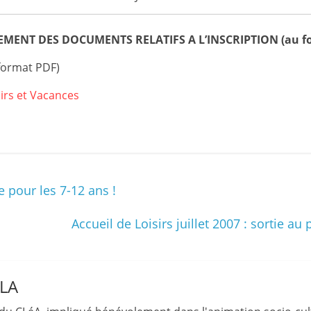
m
a
MENT DES DOCUMENTS RELATIFS A L’INSCRIPTION (au fo
t
(format PDF)
i
o
sirs et Vacances
n
à
p
a
r
 pour les 7-12 ans !
t
Accueil de Loisirs juillet 2007 : sortie a
i
r
d
LLA
e
3