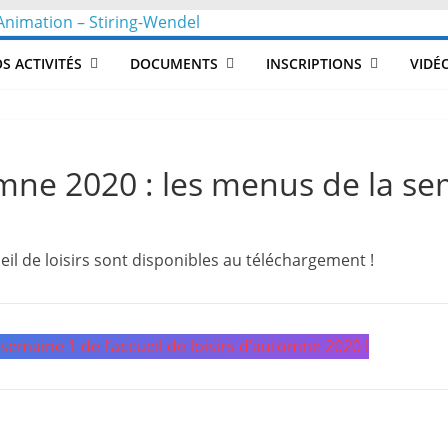
CLéA
S ACTIVITÉS
DOCUMENTS
INSCRIPTIONS
VIDÉ
–
Collectif
omne 2020 : les menus de la s
pour
il de loisirs sont disponibles au téléchargement !
les
Loisirs,
 semaine 1 de l’accueil de loisirs d’automne 2020 !
l'éducation