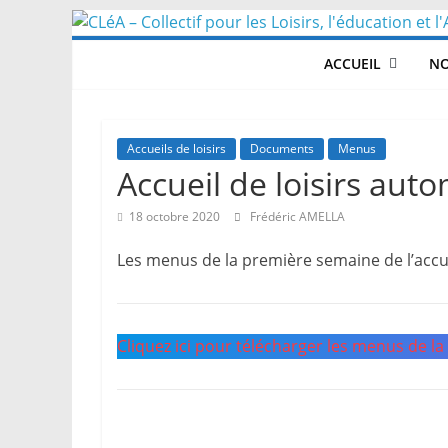
Skip
to
ACCUEIL
NO
content
Accueils de loisirs
Documents
Menus
Accueil de loisirs aut
18 octobre 2020
Frédéric AMELLA
Les menus de la première semaine de l’accue
Cliquez ici pour télécharger les menus de la