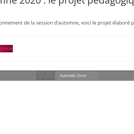
et
l'Animation
nnement de la session d’automne, voici le projet élaboré p
–
ogique
Stiring-
Wendel
L
o
i
s
i
r