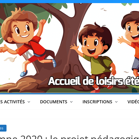
CLéA
–
Collectif
pour
les
Loisirs,
S ACTIVITÉS
DOCUMENTS
INSCRIPTIONS
VIDÉ
l'éducation
es
omne 2020 : le projet pédagogi