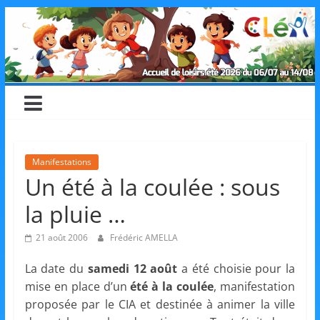
Skip
CLéA
to
content
–
Collectif
pour
Manifestations
Un été à la coulée : sous
les
la pluie …
Loisirs,
21 août 2006
Frédéric AMELLA
La date du
samedi 12 août
a été choisie pour la
l'éducation
mise en place d’un
été à la coulée
, manifestation
proposée par le CIA et destinée à animer la ville