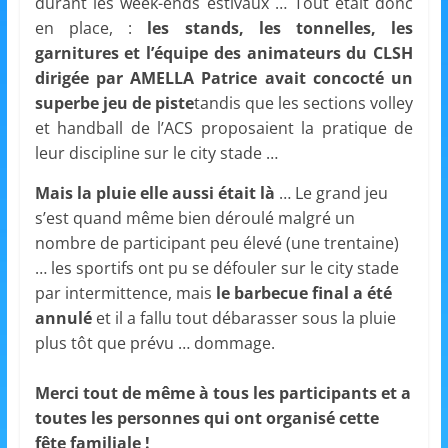
et
durant les week-ends estivaux … Tout était donc
en place, :
les stands, les tonnelles, les
garnitures et l’équipe des animateurs du CLSH
l'Animation
dirigée par AMELLA Patrice avait concocté un
superbe jeu de piste
tandis que les sections volley
–
et handball de l’ACS proposaient la pratique de
leur discipline sur le city stade …
Stiring-
Mais la pluie elle aussi était là
… Le grand jeu
s’est quand même bien déroulé malgré un
Wendel
nombre de participant peu élevé (une trentaine)
… les sportifs ont pu se défouler sur le city stade
par intermittence, mais
le barbecue final a été
L
annulé
et il a fallu tout débarasser sous la pluie
o
plus tôt que prévu … dommage.
i
s
Merci tout de même à tous les participants et a
i
toutes les personnes qui ont organisé cette
r
fête familiale !