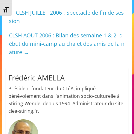
m
Changer la taille de la police
←
CLSH JUILLET 2006 : Spectacle de fin de ses
a
sion
t
i
CLSH AOUT 2006 : Bilan des semaine 1 & 2, d
o
ébut du mini-camp au chalet des amis de la n
n
ature
→
à
p
a
Frédéric AMELLA
r
Président fondateur du CLéA, impliqué
t
bénévolement dans l'animation socio-culturelle à
i
Stiring-Wendel depuis 1994. Administrateur du site
r
clea-stiring.fr.
d
e
3