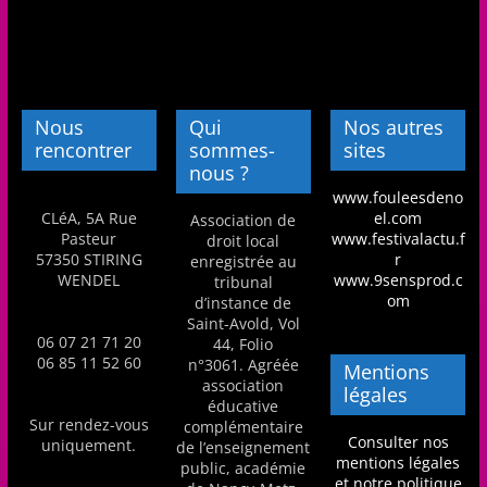
Nous
Qui
Nos autres
rencontrer
sommes-
sites
nous ?
www.fouleesdeno
CLéA, 5A Rue
el.com
Association de
Pasteur
www.festivalactu.f
droit local
57350 STIRING
r
enregistrée au
WENDEL
www.9sensprod.c
tribunal
om
d’instance de
Saint-Avold, Vol
06 07 21 71 20
44, Folio
06 85 11 52 60
n°3061. Agréée
Mentions
association
légales
éducative
Sur rendez-vous
complémentaire
Consulter nos
uniquement.
de l’enseignement
mentions légales
public, académie
et notre politique