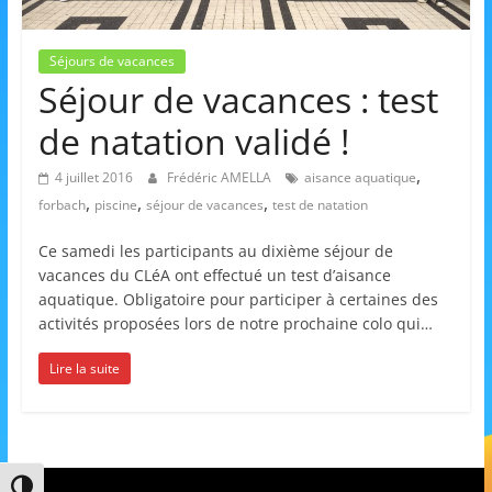
et
l'Animation
Séjours de vacances
Séjour de vacances : test
–
de natation validé !
,
4 juillet 2016
Frédéric AMELLA
aisance aquatique
Stiring-
,
,
,
forbach
piscine
séjour de vacances
test de natation
Ce samedi les participants au dixième séjour de
Wendel
vacances du CLéA ont effectué un test d’aisance
aquatique. Obligatoire pour participer à certaines des
activités proposées lors de notre prochaine colo qui…
L
o
Lire la suite
i
s
i
r
Passer en contraste élevé