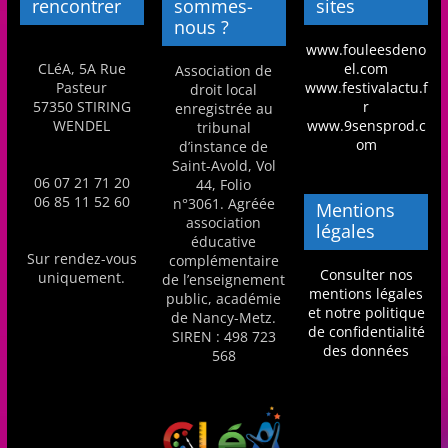
rencontrer
sommes-
sites
m
nous ?
a
www.fouleesdeno
CLéA, 5A Rue
el.com
Association de
t
Pasteur
www.festivalactu.f
droit local
i
57350 STIRING
r
enregistrée au
WENDEL
www.9sensprod.c
tribunal
o
om
d’instance de
n
Saint-Avold, Vol
06 07 21 71 20
44, Folio
à
06 85 11 52 60
n°3061. Agréée
Mentions
p
association
légales
éducative
a
Sur rendez-vous
complémentaire
r
Consulter nos
uniquement.
de l’enseignement
mentions légales
t
public, académie
et notre politique
de Nancy-Metz.
i
de confidentialité
SIREN : 498 723
des données
r
568
d
e
3