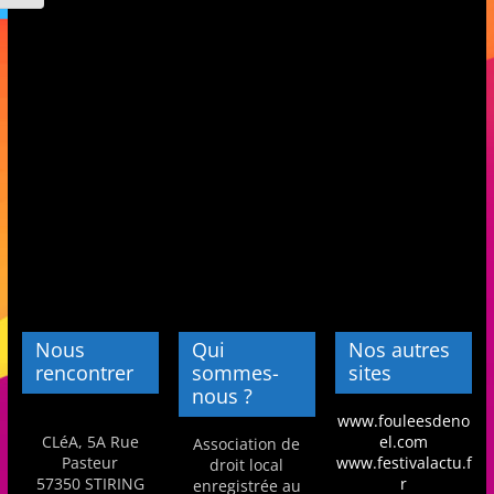
s
,
é
d
u
c
a
t
i
o
n
Nous
Qui
Nos autres
e
rencontrer
sommes-
sites
t
nous ?
www.fouleesdeno
A
CLéA, 5A Rue
el.com
Association de
n
Pasteur
www.festivalactu.f
droit local
i
57350 STIRING
r
enregistrée au