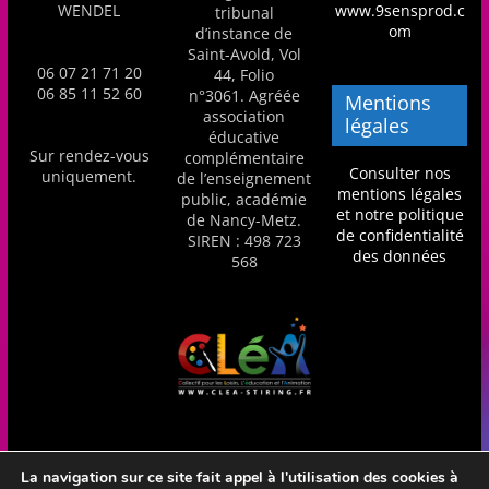
WENDEL
www.9sensprod.c
tribunal
m
om
d’instance de
a
Saint-Avold, Vol
06 07 21 71 20
44, Folio
t
06 85 11 52 60
n°3061. Agréée
Mentions
i
association
légales
éducative
o
Sur rendez-vous
complémentaire
n
Consulter nos
uniquement.
de l’enseignement
mentions légales
public, académie
à
et notre politique
de Nancy-Metz.
p
de confidentialité
SIREN : 498 723
des données
568
a
r
t
i
r
d
e
La navigation sur ce site fait appel à l'utilisation des cookies à
3