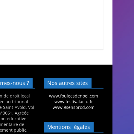
mes-nous ?
Nos autres sites
n de droit local
www.fouleesdenoel.com
ée au tribunal
www.festivalactu.fr
e Saint-Avold, Vol
www.9sensprod.com
 n°3061. Agréée
ion éducative
mentaire de
Mentions légales
nement public,