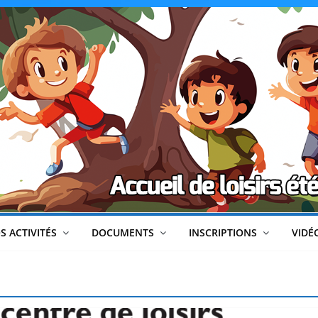
CLéA
–
Collectif
pour
les
Loisirs,
S ACTIVITÉS
DOCUMENTS
INSCRIPTIONS
VIDÉ
l'éducation