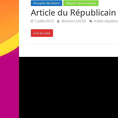
Accueils de loisirs
Séjours de vacances
Article du Républicain
1 juillet 2013
Martine CLAUSS
Article républica
Lire la suite