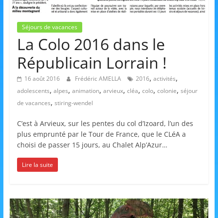
et
l'Animation
Séjours de vacances
La Colo 2016 dans le
–
Républicain Lorrain !
,
,
16 août 2016
Frédéric AMELLA
2016
activités
Stiring-
,
,
,
,
,
,
,
adolescents
alpes
animation
arvieux
cléa
colo
colonie
séjour
,
de vacances
stiring-wendel
Wendel
C’est à Arvieux, sur les pentes du col d’Izoard, l’un des
plus emprunté par le Tour de France, que le CLéA a
choisi de passer 15 jours, au Chalet Alp’Azur…
L
o
Lire la suite
i
s
i
r