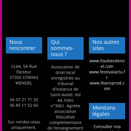
a
n
s
a
v
Nous
Qui
Nos autres
e
rencontrer
sommes-
sites
nous ?
c
www.fouleesdeno
l
CLéA, 5A Rue
el.com
Association de
e
Pasteur
www.festivalactu.f
droit local
57350 STIRING
r
enregistrée au
C
WENDEL
www.9sensprod.c
tribunal
L
om
d’instance de
Saint-Avold, Vol
é
06 07 21 71 20
44, Folio
A
06 85 11 52 60
n°3061. Agréée
Mentions
association
!
légales
éducative
Sur rendez-vous
complémentaire
Consulter nos
uniquement.
de l’enseignement