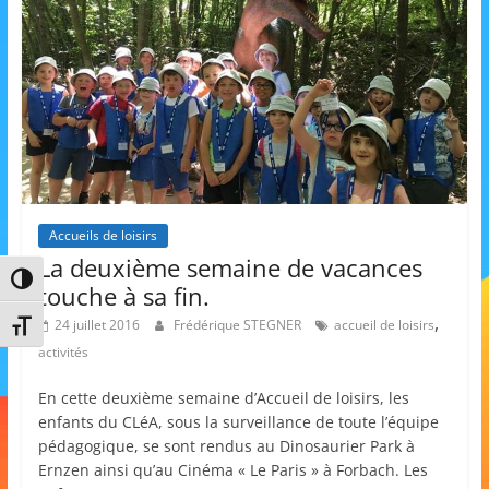
s
,
é
d
u
c
a
t
Accueils de loisirs
La deuxième semaine de vacances
i
Passer en contraste élevé
touche à sa fin.
o
,
n
24 juillet 2016
Frédérique STEGNER
accueil de loisirs
Changer la taille de la police
activités
e
t
En cette deuxième semaine d’Accueil de loisirs, les
A
enfants du CLéA, sous la surveillance de toute l’équipe
pédagogique, se sont rendus au Dinosaurier Park à
n
Ernzen ainsi qu’au Cinéma « Le Paris » à Forbach. Les
i