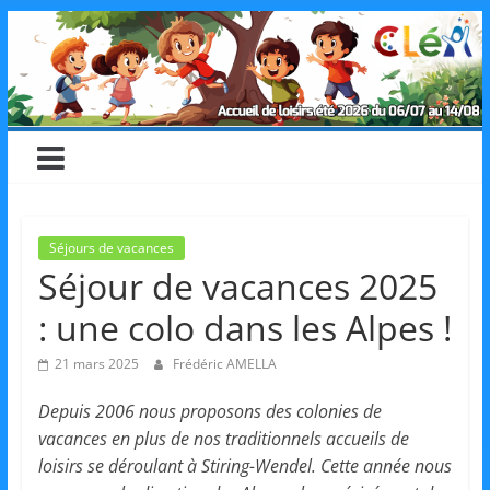
Skip
CLéA
to
content
–
Collectif
pour
Séjours de vacances
Séjour de vacances 2025
les
: une colo dans les Alpes !
Loisirs,
21 mars 2025
Frédéric AMELLA
Depuis 2006 nous proposons des colonies de
l'éducation
vacances en plus de nos traditionnels accueils de
loisirs se déroulant à Stiring-Wendel. Cette année nous