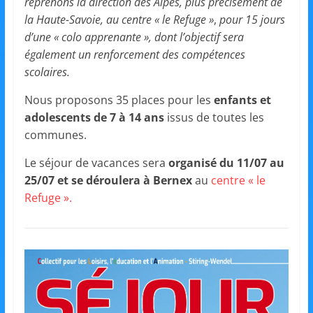
et
reprenons la direction des Alpes, plus précisément de
la Haute-Savoie, au centre « le Refuge »
,
pour 15 jours
d’une « colo apprenante », dont l’objectif sera
l'Animation
également un renforcement des compétences
scolaires.
–
Nous proposons 35 places pour les
enfants et
adolescents de 7 à 14 ans
issus de toutes les
Stiring-
communes.
Le séjour de vacances sera
organisé du 11/07 au
Wendel
25/07 et se déroulera à Bernex
au
centre « le
Refuge ».
L
o
i
s
i
r