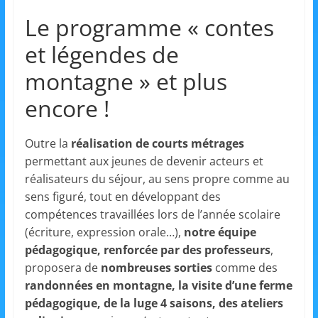
m
Le programme « contes
a
et légendes de
t
i
montagne » et plus
o
encore !
n
à
Outre la
réalisation de courts métrages
p
permettant aux jeunes de devenir acteurs et
a
réalisateurs du séjour, au sens propre comme au
r
sens figuré, tout en développant des
t
compétences travaillées lors de l’année scolaire
(écriture, expression orale…),
notre équipe
i
pédagogique, renforcée par des professeurs
,
r
proposera de
nombreuses sorties
comme des
d
randonnées en montagne, la visite d’une ferme
e
pédagogique, de la luge 4 saisons, des ateliers
3