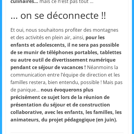
culinaires…
mais ce n’est pas tout …
a
… on se déconnecte !!
n
s
Et oui, nous souhaitons profiter des montagnes
a
et des activités en plein air, ainsi,
pour les
v
enfants et adolescents, il ne sera pas possible
e
de se munir de téléphones portables, tablettes
c
ou autre outil de divertissement numérique
l
pendant ce séjour de vacances !
Néanmoins la
e
communication entre l’équipe de direction et les
C
familles restera, bien entendu, possible ! Mais pas
L
de panique…
nous évoquerons plus
précisément ce sujet lors de la réunion de
é
présentation du séjour et de construction
A
collaborative, avec les enfants, les familles, les
!
animateurs, du projet pédagogique (en juin).