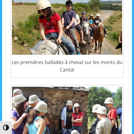
m
a
t
i
o
n
à
Les premières ballades à cheval sur les monts du
p
Cantal
a
r
t
i
r
d
e
Passer en contraste élevé
3