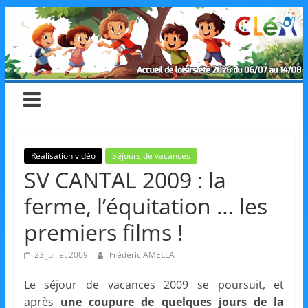
Skip
CLéA
to
content
–
Collectif
pour
Réalisation vidéo
Séjours de vacances
SV CANTAL 2009 : la
les
ferme, l’équitation … les
Loisirs,
premiers films !
23 juillet 2009
Frédéric AMELLA
l'éducation
Le séjour de vacances 2009 se poursuit, et
après
une coupure de quelques jours de la