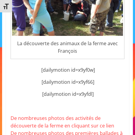
a
Changer la taille de la police
n
s
a
v
La découverte des animaux de la ferme avec
e
François
c
l
[dailymotion id=x9yf0w]
e
C
[dailymotion id=x9yf66]
L
[dailymotion id=x9yfdl]
é
A
!
De nombreuses photos des activités de
découverte de la ferme en cliquant sur ce lien
De nombreuses photos des premières ballades à