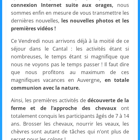
et
connexion Internet suite aux orages,
nous
sommes enfin en mesure de vous transmettre les
l'Animation
dernières nouvelles,
les nouvelles photos et les
premières vidéos !
–
Ce Vendredi nous arrivons déjà à la moitié de ce
séjour dans le Cantal : les activités étant si
Stiring-
nombreuses, le temps étant si magnifique que
nous ne voyons pas le temps passer ! Il faut dire
que nous profitons au maximum de ces
Wendel
magnifiques vacances en Auvergne
, en totale
communion avec la nature.
L
Ainsi, les premières activités de
découverte de la
o
ferme et de l’approche des chevaux
ont
i
totalement conquis les participants âgés de 7 à 14
s
ans. Brosser les chevaux, nourrir les veaux, les
i
chèvres sont autant de tâches qui n’ont plus de
r
secret pour les colons !