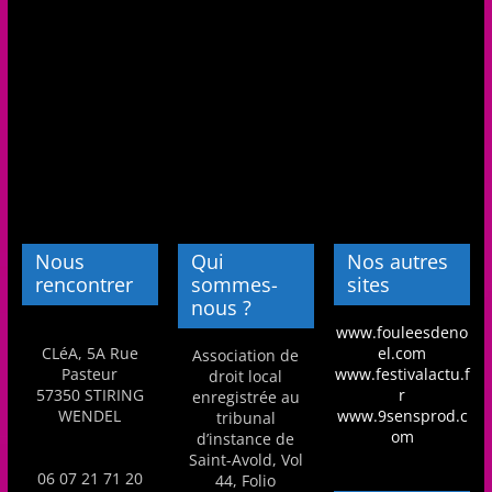
Nous
Qui
Nos autres
rencontrer
sommes-
sites
nous ?
www.fouleesdeno
CLéA, 5A Rue
el.com
Association de
Pasteur
www.festivalactu.f
droit local
57350 STIRING
r
enregistrée au
WENDEL
www.9sensprod.c
tribunal
om
d’instance de
Saint-Avold, Vol
06 07 21 71 20
44, Folio