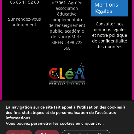
06 85 11 52 60
n°3061. Agréée
Mentions
association
légales
éducative
Sur rendez-vous
complémentaire
Consulter nos
uniquement.
de l’enseignement
mentions légales
public, académie
et notre politique
de Nancy-Metz.
de confidentialité
SIREN : 498 723
des données
568
La navigation sur ce site fait appel à l'utilisation des cookies à
des fins statistiques et de personnalisation de l'accès aux
Réalisation Frédéric Amella - CLéA Stiring-Wendel - Hébergé
informations.
en France par OVH
Vous pouvez paramétrer les cookies
en cliquant ici
.