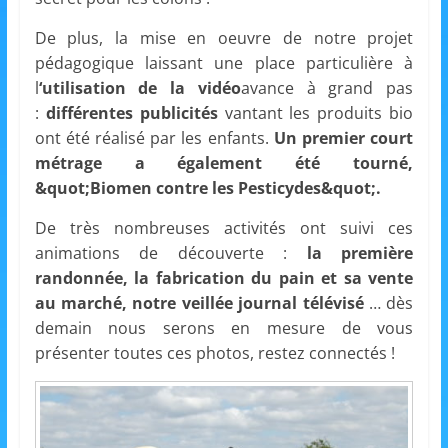
s
De plus, la mise en oeuvre de notre projet
,
pédagogique laissant une place particulière à
é
l
‘utilisation de la vidéo
avance à grand pas
d
:
différentes publicités
vantant les produits bio
u
ont été réalisé par les enfants.
Un premier court
c
métrage a également été tourné,
a
&quot;Biomen contre les Pesticydes&quot;.
t
De très nombreuses activités ont suivi ces
i
animations de découverte :
la première
o
randonnée, la fabrication du pain et sa vente
n
au marché, notre veillée journal télévisé
… dès
e
demain nous serons en mesure de vous
présenter toutes ces photos, restez connectés !
t
A
n
i