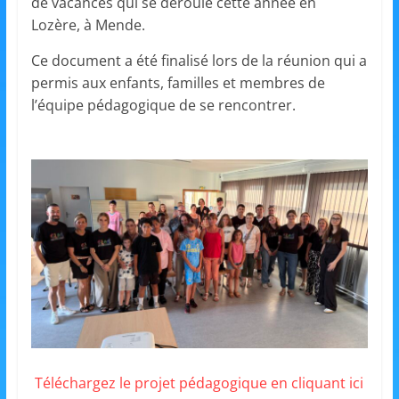
et
de vacances qui se déroule cette année en
Lozère, à Mende.
l'Animation
Ce document a été finalisé lors de la réunion qui a
permis aux enfants, familles et membres de
–
l’équipe pédagogique de se rencontrer.
Stiring-
Wendel
L
o
i
s
i
Téléchargez le projet pédagogique en cliquant ici
r