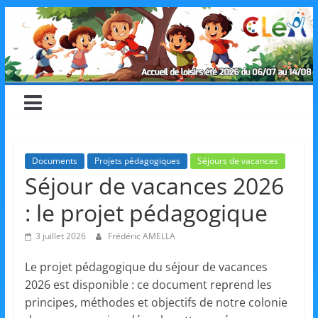
Skip
CLéA
to
content
–
Collectif
pour
Documents
Projets pédagogiques
Séjours de vacances
Séjour de vacances 2026
les
: le projet pédagogique
Loisirs,
3 juillet 2026
Frédéric AMELLA
Le projet pédagogique du séjour de vacances
l'éducation
2026 est disponible : ce document reprend les
principes, méthodes et objectifs de notre colonie