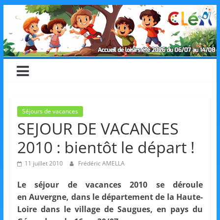
Skip
CLéA
to
content
–
Collectif
pour
Séjours de vacances
SEJOUR DE VACANCES
les
2010 : bientôt le départ !
Loisirs,
11 juillet 2010
Frédéric AMELLA
Le séjour de vacances 2010 se déroule
l'éducation
en Auvergne, dans le département de la Haute-
Loire dans le village de Saugues, en pays du