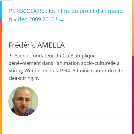
m
PERISCOLAIRE : les films du projet d’animatio
a
n vidéo 2009 2010 !
→
t
i
o
Frédéric AMELLA
n
Président fondateur du CLéA, impliqué
à
bénévolement dans l'animation socio-culturelle à
p
Stiring-Wendel depuis 1994. Administrateur du site
a
clea-stiring.fr.
r
t
i
r
d
e
3