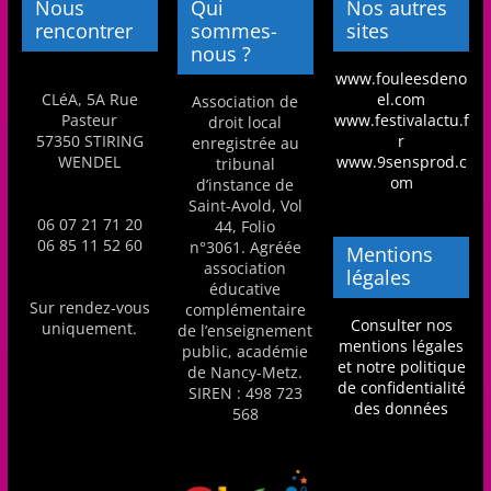
Nous
Qui
Nos autres
rencontrer
sommes-
sites
nous ?
www.fouleesdeno
CLéA, 5A Rue
el.com
Association de
Pasteur
www.festivalactu.f
droit local
57350 STIRING
r
enregistrée au
WENDEL
www.9sensprod.c
tribunal
om
d’instance de
Saint-Avold, Vol
06 07 21 71 20
44, Folio
06 85 11 52 60
n°3061. Agréée
Mentions
association
légales
éducative
Sur rendez-vous
complémentaire
Consulter nos
uniquement.
de l’enseignement
mentions légales
public, académie
et notre politique
de Nancy-Metz.
de confidentialité
SIREN : 498 723
des données
568