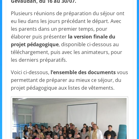
et
Gévaudan, du 16 au 30/07.
Plusieurs réunions de préparation du séjour ont
l'Animation
eu lieu dans les jours précédant le départ. Avec
les parents dans un premier temps, pour
–
élaborer puis présenter
la version finale du
projet pédagogique
, disponible ci-dessous au
téléchargement, puis avec les animateurs, pour
Stiring-
les derniers préparatifs.
Voici ci-dessous,
l’ensemble des documents
vous
Wendel
permettant de préparer au mieux ce séjour, du
projet pédagogique aux listes de vêtements.
L
o
i
s
i
r