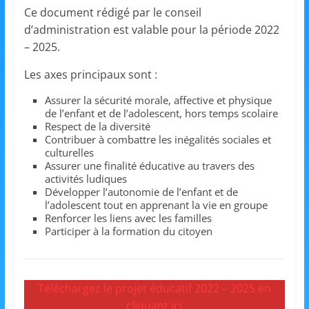
et
Ce document rédigé par le conseil
d’administration est valable pour la période 2022
l'Animation
– 2025.
Les axes principaux sont :
–
Assurer la sécurité morale, affective et physique
de l’enfant et de l’adolescent, hors temps scolaire
Stiring-
Respect de la diversité
Contribuer à combattre les inégalités sociales et
culturelles
Wendel
Assurer une finalité éducative au travers des
activités ludiques
Développer l’autonomie de l’enfant et de
l’adolescent tout en apprenant la vie en groupe
L
Renforcer les liens avec les familles
o
Participer à la formation du citoyen
i
s
i
Téléchargez le projet éducatif 2022 – 2025 en
r
cliquant ici