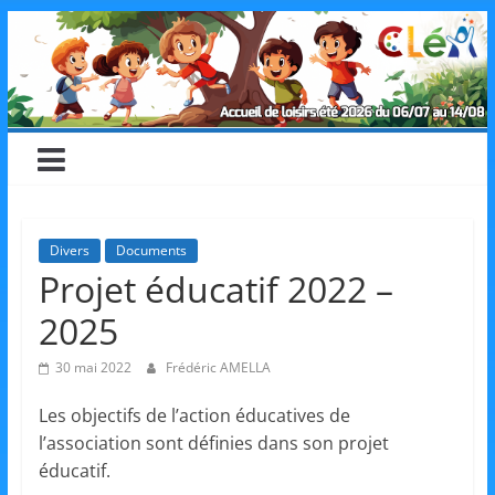
Skip
CLéA
to
content
–
Collectif
pour
Divers
Documents
Projet éducatif 2022 –
les
2025
Loisirs,
30 mai 2022
Frédéric AMELLA
Les objectifs de l’action éducatives de
l'éducation
l’association sont définies dans son projet
éducatif.