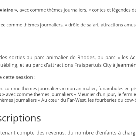
s
viaire »
, avec comme thèmes journaliers, « contes et légendes dan
,
é
ec comme thèmes journaliers, « drôle de safari, attractions amusa
d
u
c
a
des sorties au parc animalier de Rhodes, au parc « les Ac
bling, et au parc d’attractions Fraispertuis City à Jeanméni
t
i
 cette session :
o
c comme thèmes journaliers « mon animalier, funambules en piste
n
 »
avec comme thèmes journaliers « Meunier d’un jour, le fermie
e
hèmes journaliers « Au cœur du Far-West, les fourberies du cow-
t
criptions
A
n
s, tenant compte des revenus, du nombre d’enfants à char
i