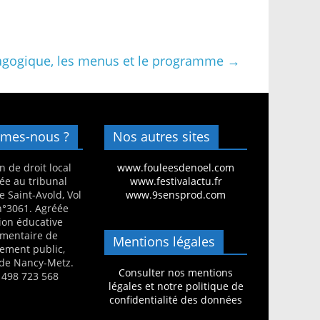
 pédagogique, les menus et le programme
→
mes-nous ?
Nos autres sites
n de droit local
www.fouleesdenoel.com
ée au tribunal
www.festivalactu.fr
e Saint-Avold, Vol
www.9sensprod.com
 n°3061. Agréée
ion éducative
mentaire de
Mentions légales
nement public,
de Nancy-Metz.
Consulter nos mentions
 498 723 568
légales et notre politique de
confidentialité des données