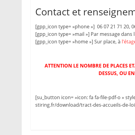
Contact et renseigne
[gpp_icon type= »phone »] 06 07 21 71 20, 0
[gpp_icon type= »mail »] Par message dans 
[gpp_icon type= »home »] Sur place, à
l’éta
ATTENTION LE NOMBRE DE PLACES ETAN
DESSUS, OU E
[su_button icon= »icon: fa fa-file-pdf-o » s
stiring.fr/download/tract-des-accueils-de-lo