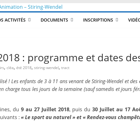
CLéA
S ACTIVITÉS
DOCUMENTS
INSCRIPTIONS
VIDÉ
–
Collectif
é 2018 : programme et dates des
pour
,
,
,
,
irs
cléa
été 2018
stiring-wendel
tract
lisé ! Les enfants de 3 à 11 ans venant de Stiring-Wendel et des 
les
 en charge tous les jours de la semaine (sauf samedis et jours fé
Loisirs,
aines, du
9 au 27 Juillet 2018
, puis du
30 Juillet au 17 A
uivants :
« Le sport au naturel » et « Rendez-vous champêt
l'éducation