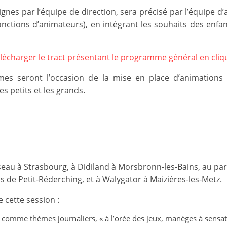
et
nes par l’équipe de direction, sera précisé par l’équipe d
fonctions d’animateurs), en intégrant les souhaits des enfa
l'Animation
lécharger le tract présentant le programme général en cliqu
–
 seront l’occasion de la mise en place d’animations et d
Stiring-
es petits et les grands.
Wendel
L
o
seau à Strasbourg, à Didiland à Morsbronn-les-Bains, au parc
ns de Petit-Réderching, et à Walygator à Maizières-les-Metz.
i
s
 cette session :
i
comme thèmes journaliers, « à l’orée des jeux, manèges à sensat
r