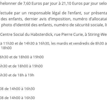
chelonner de 7,60 Euros par jour à 21,10 Euros par jour selon
m
a
ffectuée par un responsable légal de l’enfant, sur présent
t
es enfants, dernier avis d’imposition, numéro d’allocata
i
photo d’identité des enfants, numéro de sécurité sociale, livr
o
Centre Social du Habsterdick, rue Pierre Curie, à Stiring-We
n
 à 11h30 et de 14h30 à 16h30, les mardis et vendredis de 8h30 
à
à 18h00
p
16h30 et de 18h00 à 19h00
a
r
6h30 et de 18h00 à 19h00
t
6h30 et de 18h à 19h
i
r
/08 de 14h00 à 16h30
d
/08 de 14h00 à 16h30
e
3