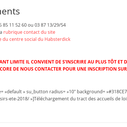
a
ments
n
s
6 85 11 52 60 ou 03 87 13/29/54
a
la
rubrique contact du site
v
ge du centre social du Habsterdick
e
c
l
T LIMITE IL CONVIENT DE S’INSCRIRE AU PLUS TÔT ET D
NCORE DE NOUS CONTACTER POUR UNE INSCRIPTION SUR
e
C
L
tyle= »default » su_button radius= »10″ background= »#318CE7″
é
isirs-ete-2018/ »]Téléchargement du tract des accueils de loi
A
!