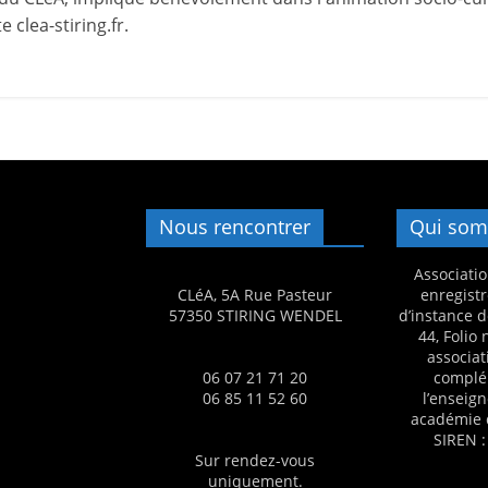
 clea-stiring.fr.
Nous rencontrer
Qui som
Associatio
CLéA, 5A Rue Pasteur
enregistr
57350 STIRING WENDEL
d’instance d
44, Folio
associat
06 07 21 71 20
complé
06 85 11 52 60
l’enseig
académie 
SIREN :
Sur rendez-vous
uniquement.