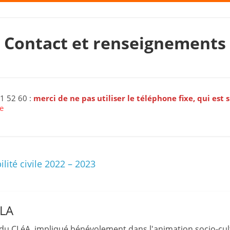
a
n
Contact et renseignements
s
a
v
e
c
11 52 60 :
merci de ne pas utiliser le téléphone fixe, qui est
te
l
e
C
L
lité civile 2022 – 2023
é
A
!
LLA
du CLéA, impliqué bénévolement dans l'animation socio-cult