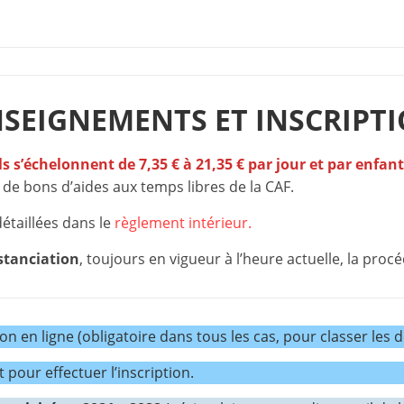
s
,
é
d
SEIGNEMENTS ET INSCRIPT
u
c
ils s’échelonnent de 7,35 € à 21,35 € par jour et par enfant
a
 de bons d’aides aux temps libres de la CAF.
t
i
détaillées dans le
règlement intérieur.
o
istanciation
, toujours en vigueur à l’heure actuelle, la procé
n
e
t
n en ligne (obligatoire dans tous les cas, pour classer les 
A
n
pour effectuer l’inscription.
i