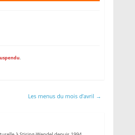
 suspendu
.
Les menus du mois d’avril
→
urelle à Stiring-Wendel depuis 1994.