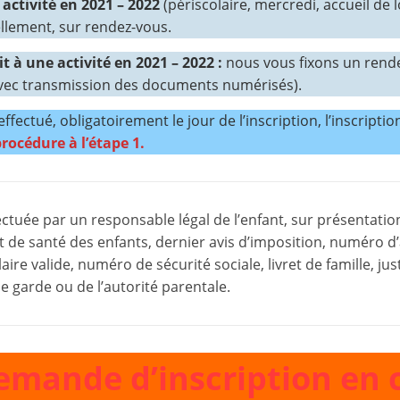
e activité en 2021 – 2022
(périscolaire, mercredi, accueil de lo
m
llement, sur rendez-vous.
a
it à une activité en 2021 – 2022 :
nous vous fixons un rende
t
 (avec transmission des documents numérisés).
i
o
ffectué, obligatoirement le jour de l’inscription, l’inscriptio
n
rocédure à l’étape 1.
à
p
a
ectuée par un responsable légal de l’enfant, sur présentatio
de santé des enfants, dernier avis d’imposition, numéro d’
r
ire valide, numéro de sécurité sociale, livret de famille, just
t
de garde ou de l’autorité parentale.
i
r
d
emande d’inscription en cl
e
3