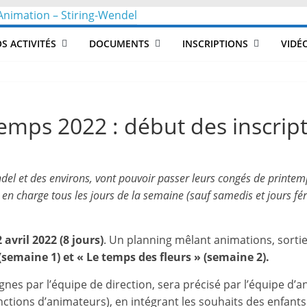
CLéA
S ACTIVITÉS
DOCUMENTS
INSCRIPTIONS
VIDÉ
–
Collectif
ntemps 2022 : début des inscrip
pour
del et des environs, vont pouvoir passer leurs congés de printe
les
s en charge tous les jours de la semaine (sauf samedis et jours fé
Loisirs,
 avril 2022 (8 jours)
. Un planning mêlant animations, sortie
(semaine 1) et « Le temps des fleurs » (semaine 2).
l'éducation
es par l’équipe de direction, sera précisé par l’équipe d’
onctions d’animateurs), en intégrant les souhaits des enfants