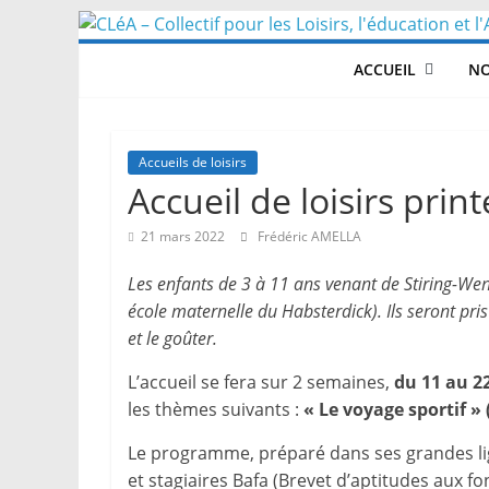
Skip
to
ACCUEIL
NO
content
Accueils de loisirs
Accueil de loisirs pri
21 mars 2022
Frédéric AMELLA
Les enfants de 3 à 11 ans venant de Stiring-Wen
école maternelle du Habsterdick). Ils seront pri
et le goûter.
L’accueil se fera sur 2 semaines,
du 11 au 22
les thèmes suivants :
« Le voyage sportif » 
Le programme, préparé dans ses grandes lign
et stagiaires Bafa (Brevet d’aptitudes aux f