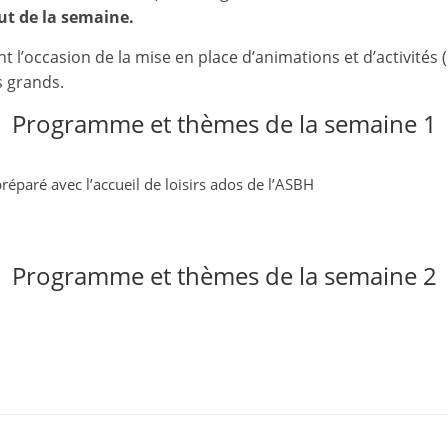
et
ut de la semaine.
l'Animation
l’occasion de la mise en place d’animations et d’activités (c
s grands.
–
Programme et thèmes de la semaine 1
Stiring-
préparé avec l’accueil de loisirs ados de l’ASBH
Wendel
Programme et thèmes de la semaine 2
L
o
i
s
i
r