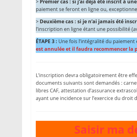
>
Premier cas : si j’ai déjà été inscrit à un
paiement se feront en ligne ou, exceptionne
>
Deuxième cas : si je n’ai jamais été inscr
l’inscription en ligne étant une possibilité
ÉTAPE 3 :
Une fois l’intégralité du paiement e
est annulée et il faudra recommencer la p
L’inscription devra obligatoirement être eff
documents suivants sont demandés : carnet 
libres CAF, attestation d’assurance extrascola
ayant une incidence sur l’exercice du droit 
Saisir ma d