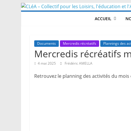
Skip
to
ACCUEIL
NO
content
Documents
Mercredis récréatifs
Plannings des act
Mercredis récréatifs m
4 mai 2025
Frédéric AMELLA
Retrouvez le planning des activités du mois