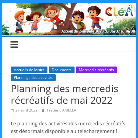
Skip
CLéA
to
content
–
Collectif
pour
Accueils de loisirs
Documents
Mercredis récréatifs
Plannings des activités
les
Planning des mercredis
récréatifs de mai 2022
Loisirs,
27 avril 2022
Frédéric AMELLA
l'éducation
Le planning des activités des mercredis récréatifs
est désormais disponible au téléchargement !